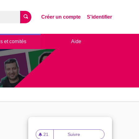
Créer un compte
S'identifier
s et comités
Aide
21
Suivre
Conseils de quartiers
21 abonnés