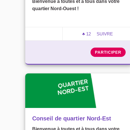
Bienvenue à toutes et à tous dans votre
quartier Nord-Ouest !
12
12 ABONNÉS
SUIVRE
CONSEIL DE Q
PARTICIPER
Conseil de quartier Nord-Est
Bienvenue à toutes et à tous dans votre