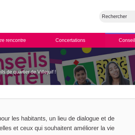
Rechercher
tre rencontre
Concertations
Conseil
s de quartier de Villejuif !
emblée
our les habitants, un lieu de dialogue et de
elles et ceux qui souhaitent améliorer la vie