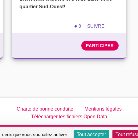
quartier Sud-Ouest!
9
9 ABONNÉS
SUIVRE
 QUARTIER NORD-EST
CONSEIL DE QUARTI
PARTICIPER
Charte de bonne conduite
Mentions légales
Télécharger les fichiers Open Data
Site réalisé par
Open Source Politics
grâce au
logiciel libre De
ur ceux que vous souhaitez activer
Tout accepter
Tout refus
(Lien externe)