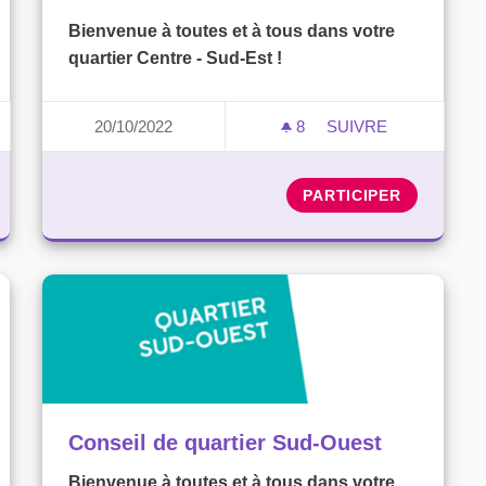
Bienvenue à toutes et à tous dans votre
quartier Centre - Sud-Est !
20/10/2022
8
8 ABONNÉS
SUIVRE
UARTIER NORD-OUEST
CONSEIL DE QUAR
PARTICIPER
Conseil de quartier Sud-Ouest
Bienvenue à toutes et à tous dans votre