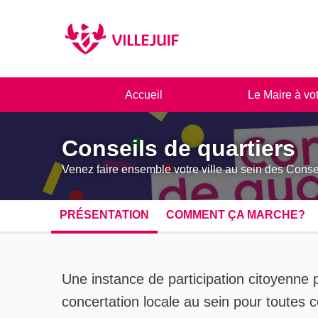
Panneau de gestion des cookies
Accueil
Le Maire à vo
Conseils de quartiers
Venez faire ensemble votre ville au sein des Conseil
PRÉSENTATION
COMMENT ÇA MARCHE?
À propos de cette ass
Une instance de participation citoyenne p
concertation locale au sein pour toutes c