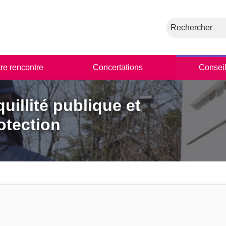
Rechercher
tre rencontre
Concertations
Conseil
uillité publique et
otection