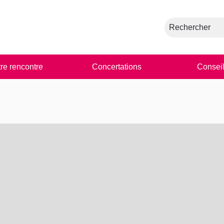
Rechercher
tre rencontre
Concertations
Conseil
nts de cette page comme des points de carte. L'élément peut être 