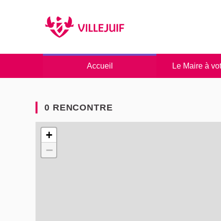
Panneau de gestion des cookies
Accueil
Le Maire à vo
0 RENCONTRE
L'élément suivant est une carte qui présente les éléme
+
−