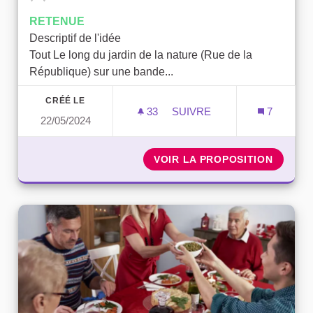
RETENUE
Descriptif de l'idée
Tout Le long du jardin de la nature (Rue de la
République) sur une bande...
CRÉÉ LE
33
33 ABONNÉS
SUIVRE
7
22/05/2024
VERGER DE PRÉSENTATIO
VOIR LA PROPOSITION
VERGER