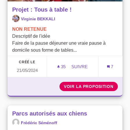
Projet : Tous à table !
Virginie BEKKALI
NON RETENUE
Descriptif de l'idée
Faire de la pause déjeuner une vraie pause à
domicile sous forme de tables...
CRÉÉ LE
35
35 ABONNÉS
SUIVRE
7
21/05/2024
PROJET : TOUS À TABLE !
VOIR LA PROPOSITION
PROJET
Parcs autorisés aux chiens
Frédéric Séménoff