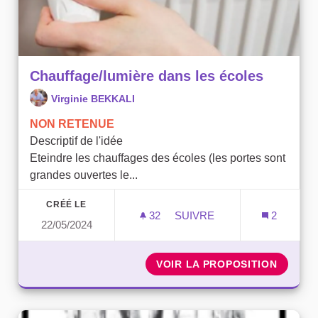
Chauffage/lumière dans les écoles
Virginie BEKKALI
NON RETENUE
Descriptif de l'idée
Eteindre les chauffages des écoles (les portes sont
grandes ouvertes le...
CRÉÉ LE
32
32 ABONNÉS
SUIVRE
2
22/05/2024
CHAUFFAGE/LUMIÈRE DAN
VOIR LA PROPOSITION
CHAUFF