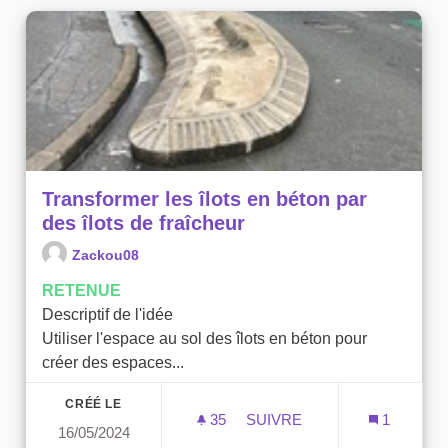
Transformer les îlots en béton par
des îlots de fraîcheur
Zackou08
RETENUE
Descriptif de l'idée
Utiliser l'espace au sol des îlots en béton pour
créer des espaces...
CRÉÉ LE
35
35 ABONNÉS
SUIVRE
1
16/05/2024
TRANSFORMER LES ÎLOTS 