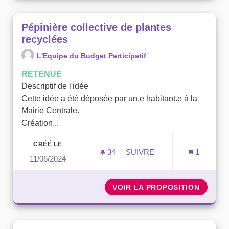
Pépinière collective de plantes
recyclées
L'Equipe du Budget Participatif
RETENUE
Descriptif de l'idée
Cette idée a été déposée par un.e habitant.e à la
Mairie Centrale.
Création...
CRÉÉ LE
34
34 ABONNÉS
SUIVRE
1
11/06/2024
PÉPINIÈRE COLLECTIVE D
VOIR LA PROPOSITION
PÉPINI