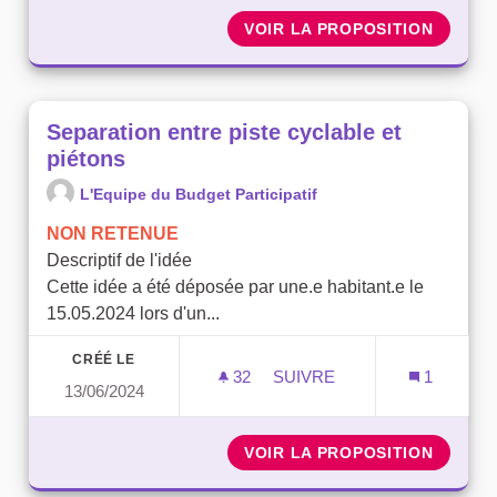
VOIR LA PROPOSITION
DES RU
Separation entre piste cyclable et
piétons
L'Equipe du Budget Participatif
NON RETENUE
Descriptif de l'idée
Cette idée a été déposée par une.e habitant.e le
15.05.2024 lors d'un...
CRÉÉ LE
32
32 ABONNÉS
SUIVRE
1
13/06/2024
SEPARATION ENTRE PISTE
VOIR LA PROPOSITION
SEPARA