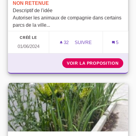
NON RETENUE
Descriptif de l'idée
Autoriser les animaux de compagnie dans certains
parcs de la ville...
CRÉÉ LE
32
32 ABONNÉS
SUIVRE
5
01/06/2024
PARCS AUTORISÉS AUX C
VOIR LA PROPOSITION
PARCS 