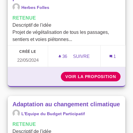
Herbes Folles
RETENUE
Descriptif de l'idée
Projet de végétalisation de tous les passages,
sentiers et voies piétonnes...
CRÉÉ LE
36
36 ABONNÉS
SUIVRE
1
22/05/2024
RENATURER LES SENTIER
VOIR LA PROPOSITION
RENATU
Adaptation au changement climatique
L'Equipe du Budget Participatif
RETENUE
Descriptif de l'idée