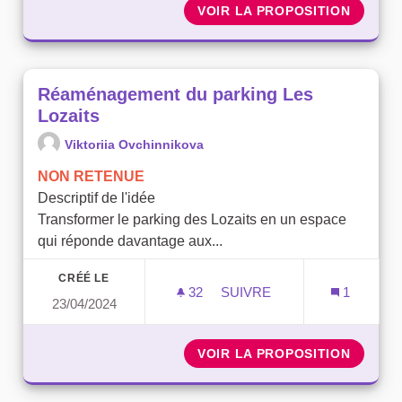
VOIR LA PROPOSITION
ORGANI
Réaménagement du parking Les
Lozaits
Viktoriia Ovchinnikova
NON RETENUE
Descriptif de l'idée
Transformer le parking des Lozaits en un espace
qui réponde davantage aux...
CRÉÉ LE
32
32 ABONNÉS
SUIVRE
1
23/04/2024
RÉAMÉNAGEMENT DU PARK
VOIR LA PROPOSITION
RÉAMÉN