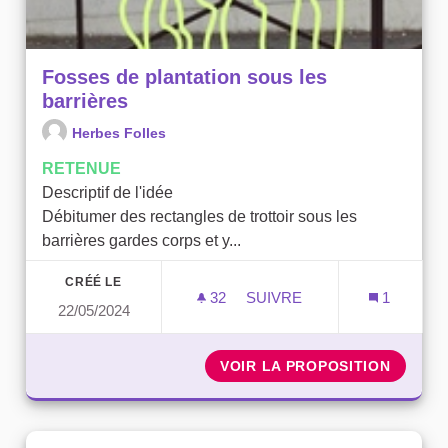
Fosses de plantation sous les
barrières
Herbes Folles
RETENUE
Descriptif de l'idée
Débitumer des rectangles de trottoir sous les
barrières gardes corps et y...
CRÉÉ LE
32
32 ABONNÉS
SUIVRE
1
22/05/2024
FOSSES DE PLANTATION S
VOIR LA PROPOSITION
FOSSES