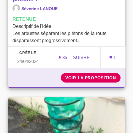
Séverine LANOUE
RETENUE
Descriptif de l'idée
Les arbustes séparant les piétons de la route
disparaissent progressivement...
CRÉÉ LE
35
35 ABONNÉS
SUIVRE
1
24/04/2024
POUR UNE ZAC DES HAUTE
VOIR LA PROPOSITION
POUR U