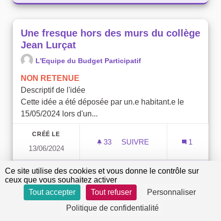
Une fresque hors des murs du collège
Jean Lurçat
L'Equipe du Budget Participatif
NON RETENUE
Descriptif de l'idée
Cette idée a été déposée par un.e habitant.e le
15/05/2024 lors d'un...
CRÉÉ LE
33
33 ABONNÉS
SUIVRE
1
13/06/2024
UNE FRESQUE HORS DES 
Ce site utilise des cookies et vous donne le contrôle sur
VOIR LA PROPOSITION
UNE FR
ceux que vous souhaitez activer
Tout accepter
Tout refuser
Personnaliser
Politique de confidentialité