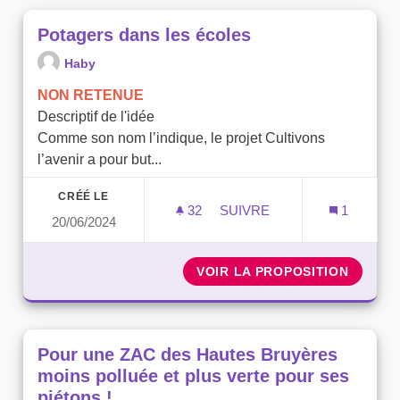
Potagers dans les écoles
Haby
NON RETENUE
Descriptif de l'idée
Comme son nom l’indique, le projet Cultivons
l’avenir a pour but...
CRÉÉ LE
32
32 ABONNÉS
SUIVRE
1
20/06/2024
POTAGERS DANS LES ÉCO
VOIR LA PROPOSITION
POTAGE
Pour une ZAC des Hautes Bruyères
moins polluée et plus verte pour ses
piétons !