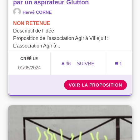
par un aspirateur Glutton
Hervé CORNE
NON RETENUE
Descriptif de l'idée
Proposition de l'association Agir à Villejuif :
L’association Agir à...
CRÉÉ LE
36
36 ABONNÉS
SUIVRE
1
01/05/2024
REMPLACER UNE SOUFFLE
VOIR LA PROPOSITION
REMPLA