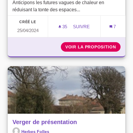
Anticipons les futures vagues de chaleur en
réduisant la tonte des espaces...
CRÉÉ LE
35
35 ABONNÉS
SUIVRE
7
25/04/2024
RAS LA TONTE !
VOIR LA PROPOSITION
RAS LA
Verger de présentation
Herbes Folles