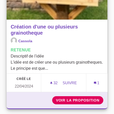
Création d'une ou plusieurs
grainotheque
Cassola
RETENUE
Descriptif de l'idée
L'idée est de créer une ou plusieurs grainotheques.
Le principe est que...
CRÉÉ LE
32
32 ABONNÉS
SUIVRE
1
22/04/2024
CRÉATION D'UNE OU PLU
VOIR LA PROPOSITION
CRÉATI