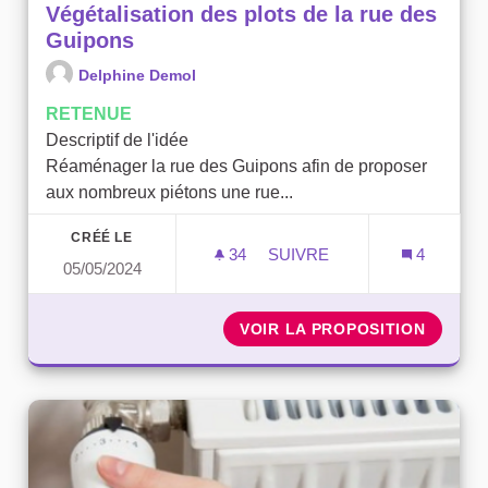
Végétalisation des plots de la rue des
Guipons
Delphine Demol
RETENUE
Descriptif de l'idée
Réaménager la rue des Guipons afin de proposer
aux nombreux piétons une rue...
CRÉÉ LE
34
34 ABONNÉS
SUIVRE
4
05/05/2024
VÉGÉTALISATION DES PLO
VOIR LA PROPOSITION
VÉGÉTA