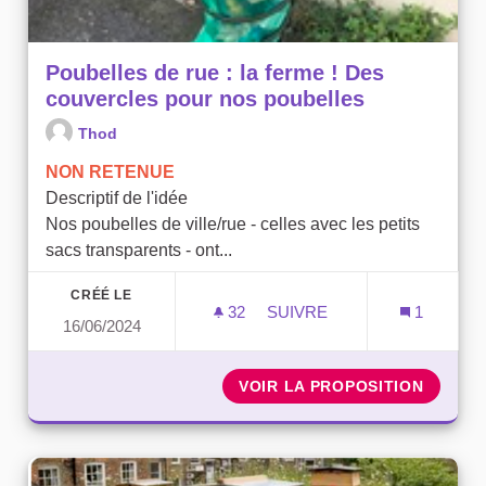
Poubelles de rue : la ferme ! Des
couvercles pour nos poubelles
Thod
NON RETENUE
Descriptif de l'idée
Nos poubelles de ville/rue - celles avec les petits
sacs transparents - ont...
CRÉÉ LE
32
32 ABONNÉS
SUIVRE
1
16/06/2024
POUBELLES DE RUE : LA 
VOIR LA PROPOSITION
POUBEL