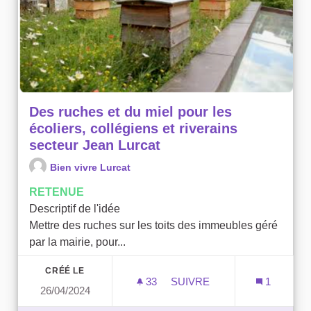
Des ruches et du miel pour les
écoliers, collégiens et riverains
secteur Jean Lurcat
Bien vivre Lurcat
RETENUE
Descriptif de l'idée
Mettre des ruches sur les toits des immeubles géré
par la mairie, pour...
CRÉÉ LE
33
33 ABONNÉS
SUIVRE
1
26/04/2024
DES RUCHES ET DU MIEL 