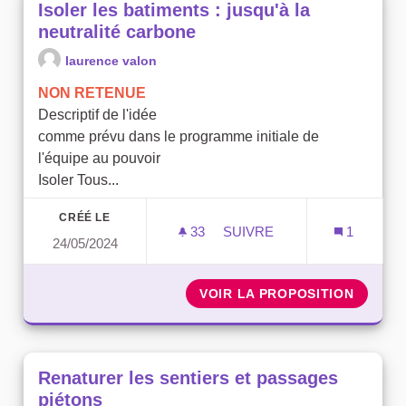
Isoler les batiments : jusqu'à la
neutralité carbone
laurence valon
NON RETENUE
Descriptif de l'idée
comme prévu dans le programme initiale de
l'équipe au pouvoir
Isoler Tous...
CRÉÉ LE
33
33 ABONNÉS
SUIVRE
1
24/05/2024
ISOLER LES BATIMENTS :
VOIR LA PROPOSITION
ISOLER
Renaturer les sentiers et passages
piétons