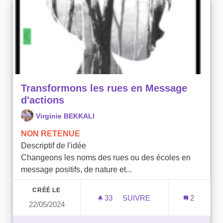
Transformons les rues en Message
d'actions
Virginie BEKKALI
NON RETENUE
Descriptif de l'idée
Changeons les noms des rues ou des écoles en
message positifs, de nature et...
CRÉÉ LE
33
33 ABONNÉS
SUIVRE
2
22/05/2024
TRANSFORMONS LES RUES