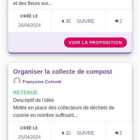
et des fleurs sur...
CRÉÉ LE
35
35 ABONNÉS
SUIVRE
2
26/04/2024
DES ARBRES ET DES FLEU
VOIR LA PROPOSITION
DES AR
Organiser la collecte de compost
Françoise Colomb
RETENUE
Descriptif de l'idée
Mettre en place des collecteurs de déchets de
cuisine en nombre suffisant...
CRÉÉ LE
32
32 ABONNÉS
SUIVRE
2
25/04/2024
ORGANISER LA COLLECTE