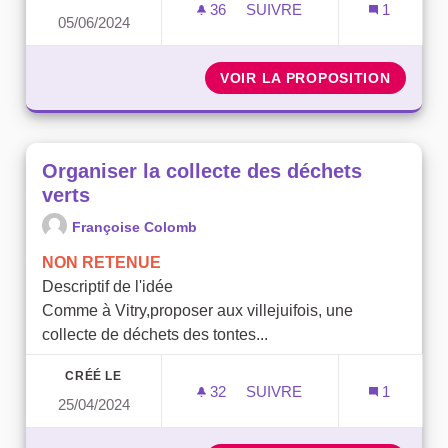
36
36 ABONNÉS
SUIVRE
1
05/06/2024
CRÉATION D'UNE CHARTE 
VOIR LA PROPOSITION
CRÉATI
Organiser la collecte des déchets
verts
Françoise Colomb
NON RETENUE
Descriptif de l'idée
Comme à Vitry,proposer aux villejuifois, une
collecte de déchets des tontes...
CRÉÉ LE
32
32 ABONNÉS
SUIVRE
1
25/04/2024
ORGANISER LA COLLECTE