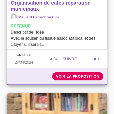
Organisation de cafés réparation
municipaux
Maillard Perrochon Eloi
RETENUE
Descriptif de l'idée
Avec le soutien du tissue associatif local et des
citoyens, il serait...
CRÉÉ LE
34
34 ABONNÉS
SUIVRE
1
27/04/2024
ORGANISATION DE CAFÉS
VOIR LA PROPOSITION
ORGANI