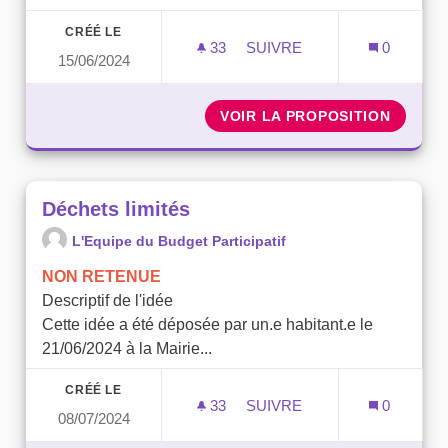
CRÉÉ LE
33
33 ABONNÉS
SUIVRE
0
15/06/2024
ASSURER L'APPROVISION
VOIR LA PROPOSITION
ASSURE
Déchets limités
L'Equipe du Budget Participatif
NON RETENUE
Descriptif de l'idée
Cette idée a été déposée par un.e habitant.e le
21/06/2024 à la Mairie...
CRÉÉ LE
33
33 ABONNÉS
SUIVRE
0
08/07/2024
DÉCHETS LIMITÉS