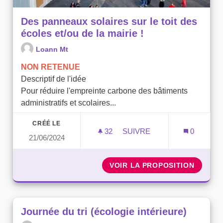
Des panneaux solaires sur le toit des
écoles et/ou de la mairie !
Loann Mt
NON RETENUE
Descriptif de l'idée
Pour réduire l'empreinte carbone des bâtiments
administratifs et scolaires...
CRÉÉ LE
32
32 ABONNÉS
SUIVRE
0
21/06/2024
DES PANNEAUX SOLAIRES S
VOIR LA PROPOSITION
DES PA
Journée du tri (écologie intérieure)