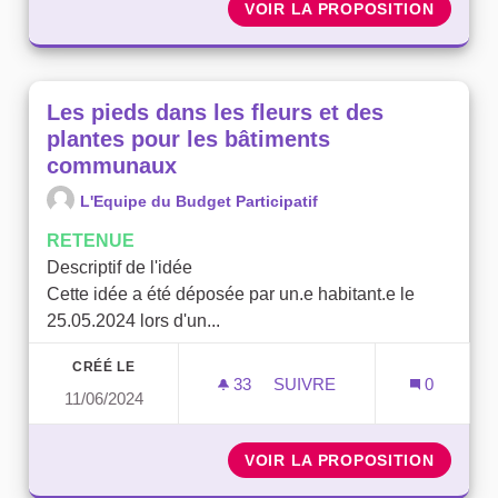
VOIR LA PROPOSITION
AMÉNAG
Les pieds dans les fleurs et des
plantes pour les bâtiments
communaux
L'Equipe du Budget Participatif
RETENUE
Descriptif de l'idée
Cette idée a été déposée par un.e habitant.e le
25.05.2024 lors d'un...
CRÉÉ LE
33
33 ABONNÉS
SUIVRE
0
11/06/2024
LES PIEDS DANS LES FLE
VOIR LA PROPOSITION
LES PI