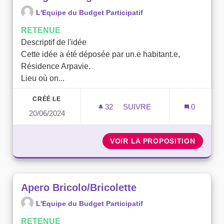
L'Equipe du Budget Participatif
RETENUE
Descriptif de l'idée
Cette idée a été déposée par un.e habitant.e,
Résidence Arpavie.
Lieu où on...
CRÉÉ LE
32
32 ABONNÉS
SUIVRE
0
20/06/2024
POTAGER PARTAGÉ
VOIR LA PROPOSITION
POTAG
Apero Bricolo/Bricolette
L'Equipe du Budget Participatif
RETENUE