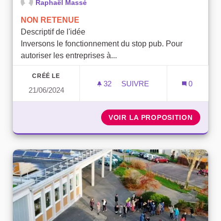
Raphaël Massé
NON RETENUE
Descriptif de l'idée
Inversons le fonctionnement du stop pub. Pour
autoriser les entreprises à...
CRÉÉ LE
32
32 ABONNÉS
SUIVRE
0
21/06/2024
MISE EN PLACE DU OUI PUB
VOIR LA PROPOSITION
MISE E