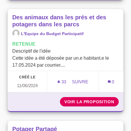
Des animaux dans les prés et des
potagers dans les parcs
L'Equipe du Budget Participatif
RETENUE
Descriptif de l'idée
Cette idée a été déposée par un.e habitant.e le
17.05.2024 par courrier....
CRÉÉ LE
33
33 ABONNÉS
SUIVRE
0
11/06/2024
DES ANIMAUX DANS LES P
VOIR LA PROPOSITION
DES AN
Potager Partagé