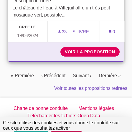
Descriptif de l'idée
Le château de l’eau à Villejuif offre un très petit
mosaïque vert, possible...
CRÉÉ LE
33
33 ABONNÉS
SUIVRE
0
19/06/2024
CHÂTEAU DE L‘EAU DE VI
VOIR LA PROPOSITION
CHÂTEA
« Première
‹ Précédent
Suivant ›
Dernière »
Voir toutes les propositions retirées
Charte de bonne conduite
Mentions légales
Télécharger les fichiers Open Data
Ce site utilise des cookies et vous donne le contrôle sur
jeparticipe.villejuif.fr sur Twitter
jeparticipe.villejuif.fr sur Facebook
jeparticipe.villejuif.fr sur Inst
jeparticipe.villejuif.fr su
ceux que vous souhaitez activer