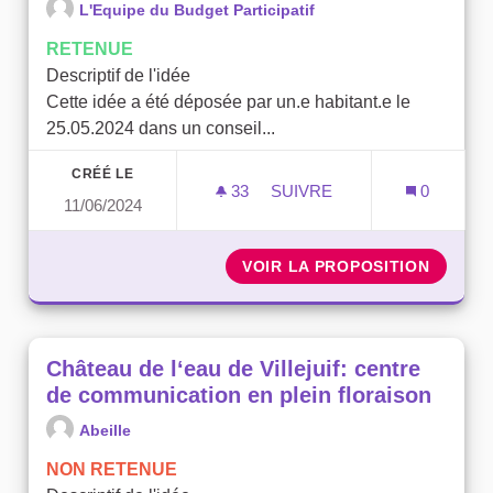
L'Equipe du Budget Participatif
RETENUE
Descriptif de l'idée
Cette idée a été déposée par un.e habitant.e le
25.05.2024 dans un conseil...
CRÉÉ LE
33
33 ABONNÉS
SUIVRE
0
11/06/2024
JOURNÉE DU TRI (ÉCOLOG
VOIR LA PROPOSITION
JOURNÉ
Château de l‘eau de Villejuif: centre
de communication en plein floraison
Abeille
NON RETENUE