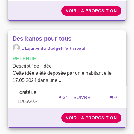
VOIR LA PROPOSITION
ÉCO-BE
Des bancs pour tous
L'Equipe du Budget Participatif
RETENUE
Descriptif de l'idée
Cette idée a été déposée par un.e habitant.e le
17.05.2024 dans une...
CRÉÉ LE
34
34 ABONNÉS
SUIVRE
0
11/06/2024
DES BANCS POUR TOUS
VOIR LA PROPOSITION
DES BA