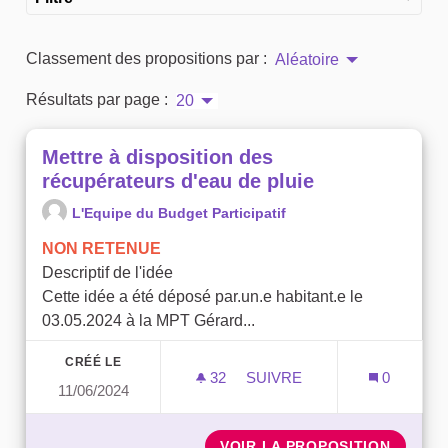
Classement des propositions par :
Aléatoire
Résultats par page :
20
Mettre à disposition des
récupérateurs d'eau de pluie
L'Equipe du Budget Participatif
NON RETENUE
Descriptif de l'idée
Cette idée a été déposé par.un.e habitant.e le
03.05.2024 à la MPT Gérard...
CRÉÉ LE
32
32 ABONNÉS
SUIVRE
0
11/06/2024
METTRE À DISPOSITION D
VOIR LA PROPOSITION
METTRE