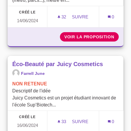
(métro, parcs...), mettre en...
CRÉÉ LE
32
32 ABONNÉS
SUIVRE
0
14/06/2024
METTRE EN PLACE DES T
VOIR LA PROPOSITION
METTRE
Éco-Beauté par Juicy Cosmetics
Farrell June
NON RETENUE
Descriptif de l'idée
Juicy Cosmetics est un projet étudiant innovant de
l'école Sup’Biotech...
CRÉÉ LE
33
33 ABONNÉS
SUIVRE
0
16/06/2024
ÉCO-BEAUTÉ PAR JUICY 