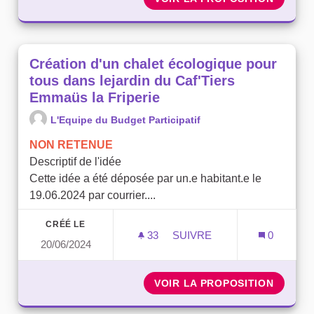
Création d'un chalet écologique pour
tous dans lejardin du Caf'Tiers
Emmaüs la Friperie
L'Equipe du Budget Participatif
NON RETENUE
Descriptif de l'idée
Cette idée a été déposée par un.e habitant.e le
19.06.2024 par courrier....
CRÉÉ LE
33
33 ABONNÉS
SUIVRE
0
20/06/2024
CRÉATION D'UN CHALET É
VOIR LA PROPOSITION
CRÉATI