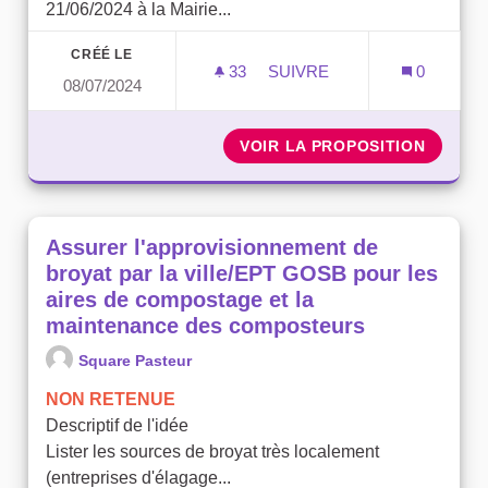
21/06/2024 à la Mairie...
CRÉÉ LE
33
33 ABONNÉS
SUIVRE
0
08/07/2024
RESPIRONS MIEUX GRÂCE
VOIR LA PROPOSITION
RESPIR
Assurer l'approvisionnement de
broyat par la ville/EPT GOSB pour les
aires de compostage et la
maintenance des composteurs
Square Pasteur
NON RETENUE
Descriptif de l'idée
Lister les sources de broyat très localement
(entreprises d'élagage...