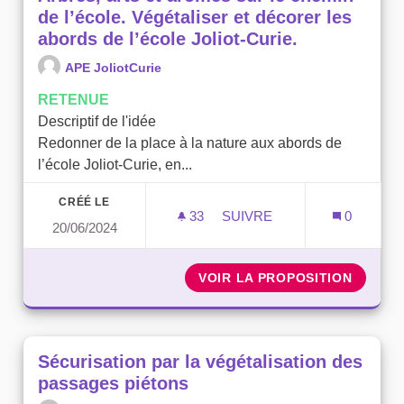
de l’école. Végétaliser et décorer les
abords de l’école Joliot-Curie.
APE JoliotCurie
RETENUE
Descriptif de l'idée
Redonner de la place à la nature aux abords de
l’école Joliot-Curie, en...
CRÉÉ LE
33
33 ABONNÉS
SUIVRE
0
20/06/2024
ARBRES, ARTS ET ARÔMES
VOIR LA PROPOSITION
ARBRES
Sécurisation par la végétalisation des
passages piétons