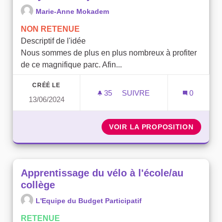
Marie-Anne Mokadem
NON RETENUE
Descriptif de l'idée
Nous sommes de plus en plus nombreux à profiter
de ce magnifique parc. Afin...
CRÉÉ LE
35
35 ABONNÉS
SUIVRE
0
13/06/2024
MIEUX VIVRE DANS LE PA
VOIR LA PROPOSITION
MIEUX 
Apprentissage du vélo à l'école/au
collège
L'Equipe du Budget Participatif
RETENUE