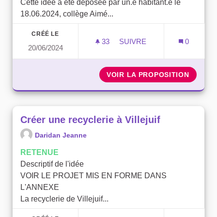
Cette idée a été déposée par un.e habitant.e le
18.06.2024, collège Aimé...
CRÉÉ LE
33
33 ABONNÉS
SUIVRE
0
20/06/2024
UNE SERRE DANS LE PAR
VOIR LA PROPOSITION
UNE SE
Créer une recyclerie à Villejuif
Daridan Jeanne
RETENUE
Descriptif de l'idée
VOIR LE PROJET MIS EN FORME DANS
L'ANNEXE
La recyclerie de Villejuif...