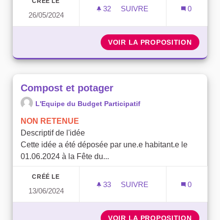
CRÉÉ LE
32
32 ABONNÉS
SUIVRE
0
26/05/2024
PARKING VÉGÉTALISÉ DES
VOIR LA PROPOSITION
PARKIN
Compost et potager
L'Equipe du Budget Participatif
NON RETENUE
Descriptif de l'idée
Cette idée a été déposée par une.e habitant.e le
01.06.2024 à la Fête du...
CRÉÉ LE
33
33 ABONNÉS
SUIVRE
0
13/06/2024
COMPOST ET POTAGER
VOIR LA PROPOSITION
COMPO