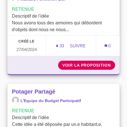
RETENUE
Descriptif de l'idée
Nous avons tous des armoires qui débordent
d'objets dont nous ne nous...
CRÉÉ LE
33
33 ABONNÉS
SUIVRE
0
27/04/2024
FAVORISER LE PRÊT D'OB
VOIR LA PROPOSITION
FAVORI
Potager Partagé
L'Equipe du Budget Participatif
RETENUE
Descriptif de l'idée
Cette idée a été déposée par un.e habitant.e,