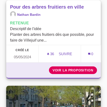
Pour des arbres fruitiers en ville
Nathan Bardin
RETENUE
Descriptif de l'idée
Planter des arbres fruitiers dès que possible, pour
faire de Villejuif une...
CRÉÉ LE
36
36 ABONNÉS
SUIVRE
0
05/05/2024
POUR DES ARBRES FRUITI
VOIR LA PROPOSITION
POUR D