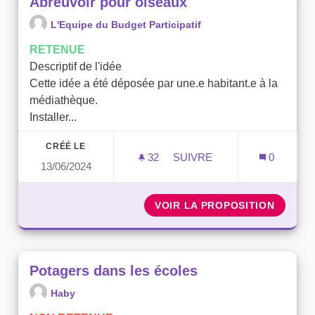
Abreuvoir pour oiseaux
L'Equipe du Budget Participatif
RETENUE
Descriptif de l'idée
Cette idée a été déposée par une.e habitant.e à la
médiathèque.
Installer...
CRÉÉ LE
32
32 ABONNÉS
SUIVRE
0
13/06/2024
ABREUVOIR POUR OISEAU
VOIR LA PROPOSITION
ABREUV
Potagers dans les écoles
Haby