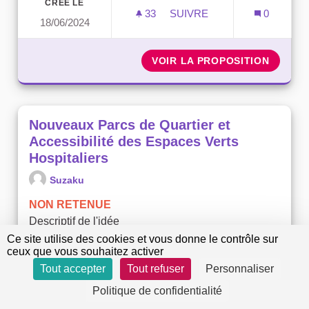
CRÉÉ LE
33
33 ABONNÉS
SUIVRE
0
18/06/2024
CRÉER UNE RECYCLERIE À
VOIR LA PROPOSITION
CRÉER 
Nouveaux Parcs de Quartier et
Accessibilité des Espaces Verts
Hospitaliers
Suzaku
NON RETENUE
Descriptif de l'idée
Nouveaux parcs de quartier : 50 000 à 100 000
Ce site utilise des cookies et vous donne le contrôle sur
ceux que vous souhaitez activer
euros pour l'acquisition de...
Tout accepter
Tout refuser
Personnaliser
CRÉÉ LE
Politique de confidentialité
32
32 ABONNÉS
SUIVRE
0
17/05/2024
NOUVEAUX PARCS DE QUAR