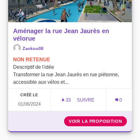
Aménager la rue Jean Jaurès en
vélorue
Zackou08
NON RETENUE
Descriptif de l'idée
Transformer la rue Jean Jaurès en rue piétonne,
accessible aux vélos et...
CRÉÉ LE
33
33 ABONNÉS
SUIVRE
0
01/06/2024
AMÉNAGER LA RUE
VOIR LA PROPOSITION
AMÉNAG