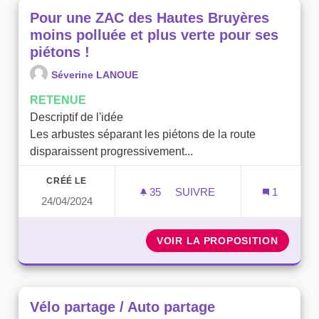
Pour une ZAC des Hautes Bruyères
moins polluée et plus verte pour ses
piétons !
Séverine LANOUE
RETENUE
Descriptif de l'idée
Les arbustes séparant les piétons de la route
disparaissent progressivement...
CRÉÉ LE
35
35 ABONNÉS
SUIVRE
1
24/04/2024
POUR UNE ZAC DES HAUTE
VOIR LA PROPOSITION
POUR U
Vélo partage / Auto partage