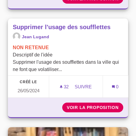
Supprimer l'usage des soufflettes
Jean Lugand
NON RETENUE
Descriptif de l'idée
Supprimer l'usage des soufflettes dans la ville qui
ne font que volatiliser...
CRÉÉ LE
32
32 ABONNÉS
SUIVRE
0
26/05/2024
SUPPRIMER L'USAGE DES
VOIR LA PROPOSITION
SUPPRI