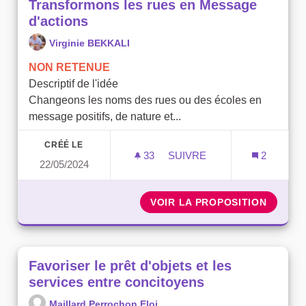
Transformons les rues en Message
d'actions
Virginie BEKKALI
NON RETENUE
Descriptif de l'idée
Changeons les noms des rues ou des écoles en
message positifs, de nature et...
CRÉÉ LE
33
33 ABONNÉS
SUIVRE
2
22/05/2024
TRANSFORMONS LES RUES
VOIR LA PROPOSITION
TRANSF
Favoriser le prêt d'objets et les
services entre concitoyens
Maillard Perrochon Eloi