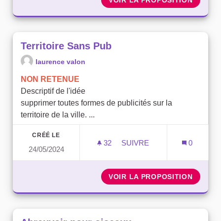
VOIR LA PROPOSITION
CRÉATI
Territoire Sans Pub
laurence valon
NON RETENUE
Descriptif de l'idée
supprimer toutes formes de publicités sur la
territoire de la ville. ...
CRÉÉ LE
32
32 ABONNÉS
SUIVRE
0
24/05/2024
TERRITOIRE SANS PUB
VOIR LA PROPOSITION
TERRIT