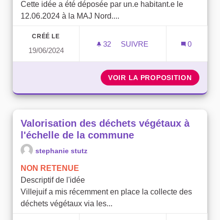
Cette idée a été déposée par un.e habitant.e le
12.06.2024 à la MAJ Nord....
CRÉÉ LE
32
32 ABONNÉS
SUIVRE
0
19/06/2024
DES FRIGOS SOLIDAIRES
VOIR LA PROPOSITION
DES FR
Valorisation des déchets végétaux à
l'échelle de la commune
stephanie stutz
NON RETENUE
Descriptif de l'idée
Villejuif a mis récemment en place la collecte des
déchets végétaux via les...