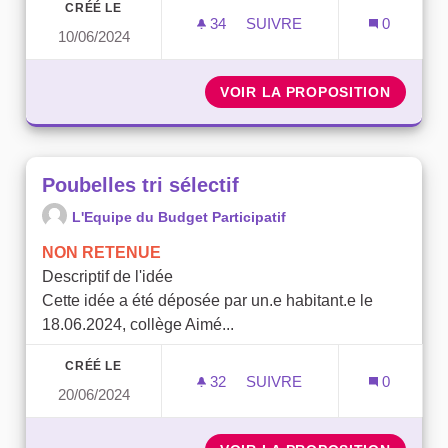
CRÉÉ LE
34
34 ABONNÉS
SUIVRE
0
10/06/2024
VALORISATION DES DÉCH
VOIR LA PROPOSITION
VALORI
Poubelles tri sélectif
L'Equipe du Budget Participatif
NON RETENUE
Descriptif de l'idée
Cette idée a été déposée par un.e habitant.e le
18.06.2024, collège Aimé...
CRÉÉ LE
32
32 ABONNÉS
SUIVRE
0
20/06/2024
POUBELLES TRI SÉLECTIF