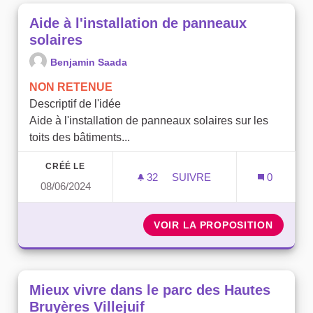
Aide à l'installation de panneaux
solaires
Benjamin Saada
NON RETENUE
Descriptif de l'idée
Aide à l'installation de panneaux solaires sur les
toits des bâtiments...
CRÉÉ LE
32
32 ABONNÉS
SUIVRE
0
08/06/2024
AIDE À L'INSTALLATION D
VOIR LA PROPOSITION
AIDE À
Mieux vivre dans le parc des Hautes
Bruyères Villejuif