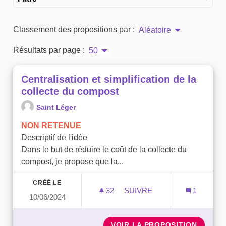
Classement des propositions par :
Aléatoire
Résultats par page :
50
Centralisation et simplification de la
collecte du compost
Saint Léger
NON RETENUE
Descriptif de l'idée
Dans le but de réduire le coût de la collecte du
compost, je propose que la...
CRÉÉ LE
32
32 ABONNÉS
SUIVRE
1
10/06/2024
CENTRALISATION ET SIMP
VOIR LA PROPOSITION
CENTRA