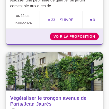
Adosser une pépinière de quartier ou jardin
comestible aux aires de...
CRÉÉ LE
33
33 ABONNÉS
SUIVRE
0
15/06/2024
ADOSSER UNE PÉPINIÈRE
VOIR LA PROPOSITION
ADOSSE
Végétaliser le tronçon avenue de
Paris/Jean Jaurès