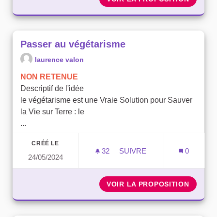
Passer au végétarisme
laurence valon
NON RETENUE
Descriptif de l'idée
le végétarisme est une Vraie Solution pour Sauver
la Vie sur Terre : le
...
CRÉÉ LE
32
32 ABONNÉS
SUIVRE
0
24/05/2024
PASSER AU VÉGÉTARISME
VOIR LA PROPOSITION
PASSER