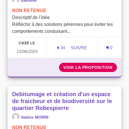
Danielle
NON RETENUE
Descriptif de l'idée
Réfléchir à des solutions pérennes pour éviter les
comportements conduisant...
CRÉÉ LE
34
34 ABONNÉS
SUIVRE
0
21/06/2024
POUR L'HYGIÈNE, CONTRE 
VOIR LA PROPOSITION
POUR L
Debitumage et création d'un espace
de fraicheur et de biodiversité sur le
quartier Robespierre
Valérie MORIN
NON RETENUE