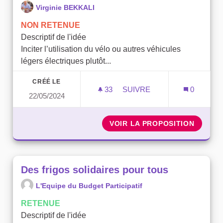
Virginie BEKKALI
NON RETENUE
Descriptif de l'idée
Inciter l’utilisation du vélo ou autres véhicules
légers électriques plutôt...
CRÉÉ LE
33
33 ABONNÉS
SUIVRE
0
22/05/2024
VÉLO PARTAGE / AU
VOIR LA PROPOSITION
VÉLO P
Des frigos solidaires pour tous
L'Equipe du Budget Participatif
RETENUE
Descriptif de l'idée