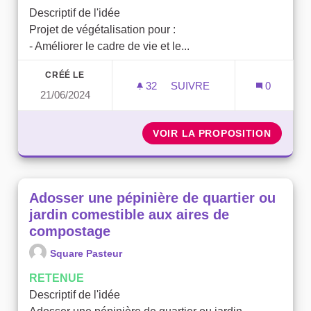
Descriptif de l'idée
Projet de végétalisation pour :
- Améliorer le cadre de vie et le...
CRÉÉ LE
32
32 ABONNÉS
SUIVRE
0
21/06/2024
DEBITUMAGE ET CRÉATION
VOIR LA PROPOSITION
DEBITU
Adosser une pépinière de quartier ou
jardin comestible aux aires de
compostage
Square Pasteur
RETENUE
Descriptif de l'idée