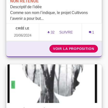
NON RETENUE
Descriptif de l'idée
Comme son nom l’indique, le projet Cultivons
l’avenir a pour but...
CRÉÉ LE
32
32 ABONNÉS
SUIVRE
1
20/06/2024
POTAGERS DANS LES ÉCO
VOIR LA PROPOSITION
POTAGE