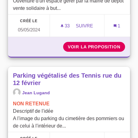
Ouverture d'un espace gérer par la mairie de dépôt
vente solidaire à but...
CRÉÉ LE
33
33 ABONNÉS
SUIVRE
1
05/05/2024
DEPOT VENTE SOLIDAIRE
VOIR LA PROPOSITION
DEPOT 
Parking végétalisé des Tennis rue du
12 février
Jean Lugand
NON RETENUE
Descriptif de l'idée
A l'image du parking du cimetière des pommiers ou
de celui à l'intérieur de...