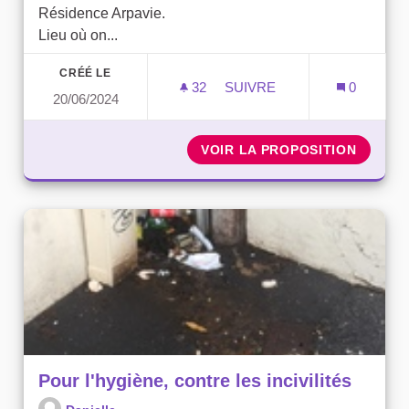
Résidence Arpavie.
Lieu où on...
CRÉÉ LE
32
32 ABONNÉS
SUIVRE
0
20/06/2024
POTAGER PARTAGÉ
VOIR LA PROPOSITION
POTAG
Pour l'hygiène, contre les incivilités