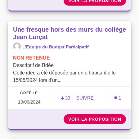
VOIR LA PROPOSITION
POUBEL
Une fresque hors des murs du collège
Jean Lurçat
L'Equipe du Budget Participatif
NON RETENUE
Descriptif de l'idée
Cette idée a été déposée par un.e habitant.e le
15/05/2024 lors d'un...
CRÉÉ LE
33
33 ABONNÉS
SUIVRE
1
13/06/2024
UNE FRESQUE HORS DES 
VOIR LA PROPOSITION
UNE FR