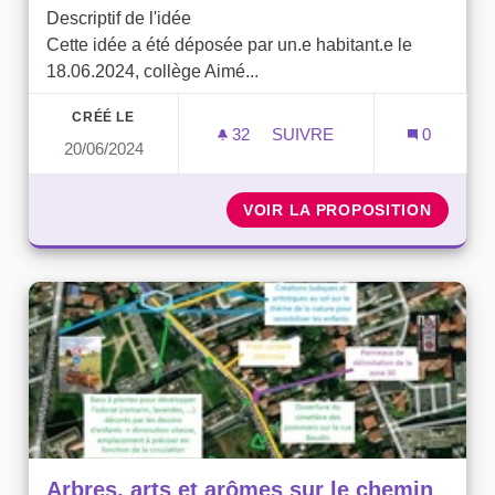
Descriptif de l'idée
Cette idée a été déposée par un.e habitant.e le
18.06.2024, collège Aimé...
CRÉÉ LE
32
32 ABONNÉS
SUIVRE
0
20/06/2024
APPRENTISSAGE DU VÉLO 
VOIR LA PROPOSITION
APPREN
Arbres, arts et arômes sur le chemin