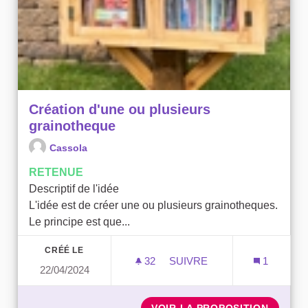
Création d'une ou plusieurs
grainotheque
Cassola
RETENUE
Descriptif de l'idée
L'idée est de créer une ou plusieurs grainotheques.
Le principe est que...
CRÉÉ LE
32
32 ABONNÉS
SUIVRE
1
22/04/2024
CRÉATION D'UNE OU PLU