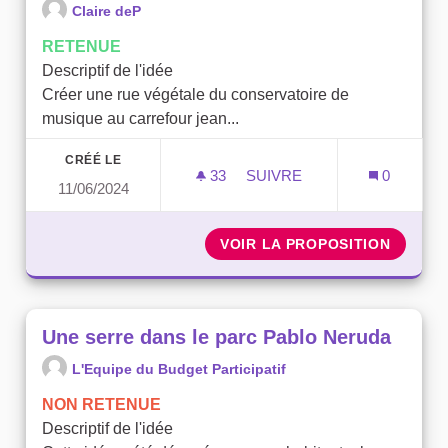
Claire deP
RETENUE
Descriptif de l'idée
Créer une rue végétale du conservatoire de
musique au carrefour jean...
CRÉÉ LE
33
33 ABONNÉS
SUIVRE
0
11/06/2024
VÉGÉTALISER LE TRONÇON
VOIR LA PROPOSITION
VÉGÉTA
Une serre dans le parc Pablo Neruda
L'Equipe du Budget Participatif
NON RETENUE
Descriptif de l'idée