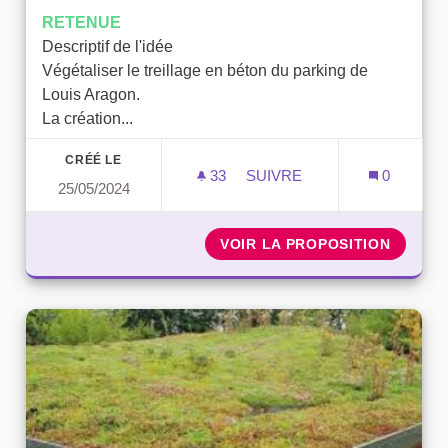
RETENUE
Descriptif de l'idée
Végétaliser le treillage en béton du parking de
Louis Aragon.
La création...
CRÉÉ LE
33
33 ABONNÉS
SUIVRE
0
25/05/2024
VÉGÉTALISATION DU MUR 
VOIR LA PROPOSITION
VÉGÉTA