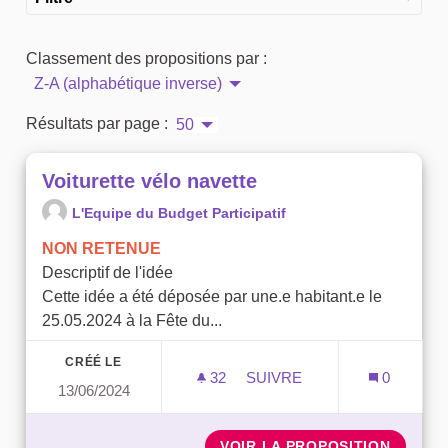
Classement des propositions par :
Z-A (alphabétique inverse)
Résultats par page :
50
Voiturette vélo navette
L'Equipe du Budget Participatif
NON RETENUE
Descriptif de l'idée
Cette idée a été déposée par une.e habitant.e le
25.05.2024 à la Fête du...
CRÉÉ LE
32
32 ABONNÉS
SUIVRE
0
13/06/2024
VOITURETTE VÉLO NAVET
VOIR LA PROPOSITION
VOITUR