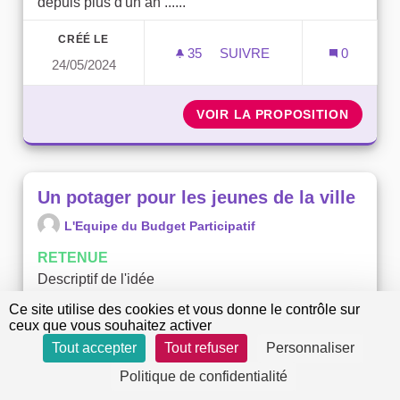
depuis plus d'un an ......
CRÉÉ LE
35
35 ABONNÉS
SUIVRE
0
24/05/2024
UN SQUARE AU 114 AVENU
VOIR LA PROPOSITION
UN SQU
Un potager pour les jeunes de la ville
L'Equipe du Budget Participatif
RETENUE
Descriptif de l'idée
Cette idée a été déposée par une.e habitant.e le
Ce site utilise des cookies et vous donne le contrôle sur
15.05.2024 au parc du 8...
ceux que vous souhaitez activer
Tout accepter
Tout refuser
Personnaliser
CRÉÉ LE
32
32 ABONNÉS
SUIVRE
0
Politique de confidentialité
13/06/2024
UN POTAGER POUR LES JE