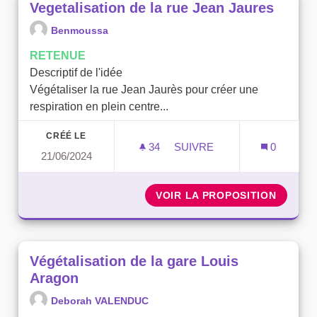
Vegetalisation de la rue Jean Jaures
Benmoussa
RETENUE
Descriptif de l'idée
Végétaliser la rue Jean Jaurès pour créer une
respiration en plein centre...
CRÉÉ LE
34
34 ABONNÉS
SUIVRE
0
21/06/2024
VEGETALISATION DE LA R
VOIR LA PROPOSITION
VEGETA
Végétalisation de la gare Louis
Aragon
Deborah VALENDUC