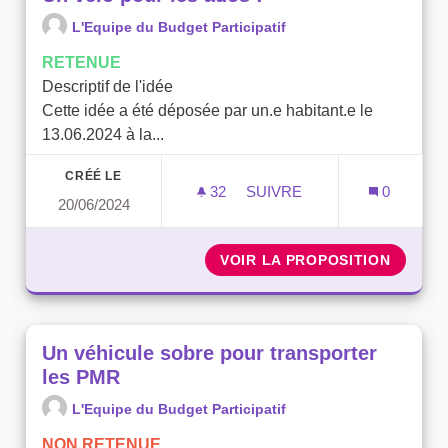
L'Equipe du Budget Participatif
RETENUE
Descriptif de l'idée
Cette idée a été déposée par un.e habitant.e le
13.06.2024 à la...
CRÉÉ LE
32
32 ABONNÉS
SUIVRE
0
20/06/2024
UN VÉLO POUR LES ADOS 
VOIR LA PROPOSITION
UN VÉL
Un véhicule sobre pour transporter
les PMR
L'Equipe du Budget Participatif
NON RETENUE