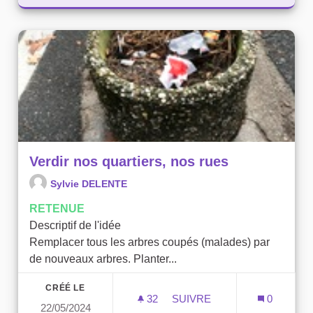
Verdir nos quartiers, nos rues
Sylvie DELENTE
RETENUE
Descriptif de l'idée
Remplacer tous les arbres coupés (malades) par
de nouveaux arbres. Planter...
CRÉÉ LE
32
32 ABONNÉS
SUIVRE
0
22/05/2024
VERDIR NOS QUARTIERS,