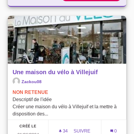
Une maison du vélo à Villejuif
Zackou08
NON RETENUE
Descriptif de l'idée
Créer une maison du vélo à Villejuif et la mettre à
disposition des...
CRÉÉ LE
34
34 ABONNÉS
SUIVRE
0