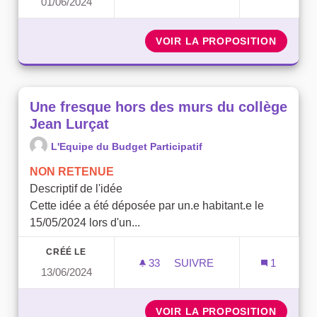
01/06/2024
UNE MAISON DU VÉLO À VI
VOIR LA PROPOSITION
UNE MA
Une fresque hors des murs du collège
Jean Lurçat
L'Equipe du Budget Participatif
NON RETENUE
Descriptif de l'idée
Cette idée a été déposée par un.e habitant.e le
15/05/2024 lors d'un...
CRÉÉ LE
33
33 ABONNÉS
SUIVRE
1
13/06/2024
UNE FRESQUE HORS DES 
VOIR LA PROPOSITION
UNE FR