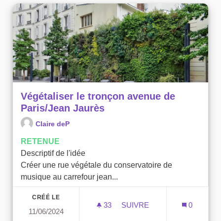
Végétaliser le tronçon avenue de
Paris/Jean Jaurès
Claire deP
RETENUE
Descriptif de l'idée
Créer une rue végétale du conservatoire de
musique au carrefour jean...
CRÉÉ LE
33
33 ABONNÉS
SUIVRE
0
11/06/2024
VÉGÉTALISER LE TRONÇON