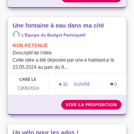
Une fontaine à eau dans ma cité
L'Equipe du Budget Participatif
NON RETENUE
Descriptif de l'idée
Cette idée a été déposée par une.e habitant.e le
15.05.2024 au parc du 8...
CRÉÉ LE
32
32 ABONNÉS
SUIVRE
0
13/06/2024
UNE FONTAINE À EAU DAN
VOIR LA PROPOSITION
UNE FO
Un vélo pour les ados !