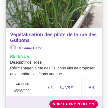
Végétalisation des plots de la rue des
Guipons
Delphine Demol
RETENUE
Descriptif de l'idée
Réaménager la rue des Guipons afin de proposer
aux nombreux piétons une rue...
CRÉÉ LE
34
34 ABONNÉS
SUIVRE
4
05/05/2024
VÉGÉTALISATION DES PLO
VOIR LA PROPOSITION
VÉGÉTA