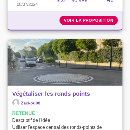
32
32 ABONNÉS
SUIVRE
0
08/07/2024
VÉGÉTALISER VILLEJUIF
VOIR LA PROPOSITION
VÉGÉTA
Végétaliser les ronds points
Zackou08
RETENUE
Descriptif de l'idée
Utiliser l'espace central des ronds-points de