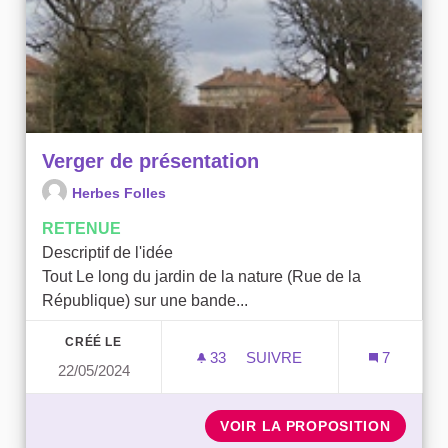
Verger de présentation
Herbes Folles
RETENUE
Descriptif de l'idée
Tout Le long du jardin de la nature (Rue de la
République) sur une bande...
CRÉÉ LE
33
33 ABONNÉS
SUIVRE
7
22/05/2024
VERGER DE PRÉSENTATIO
VOIR LA PROPOSITION
VERGER