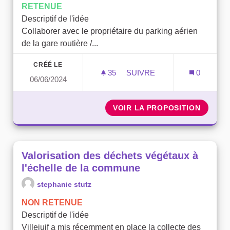
RETENUE
Descriptif de l'idée
Collaborer avec le propriétaire du parking aérien
de la gare routière /...
CRÉÉ LE
35
35 ABONNÉS
SUIVRE
0
06/06/2024
VÉGÉTALISATION DE LA G
VOIR LA PROPOSITION
VÉGÉTA
Valorisation des déchets végétaux à
l'échelle de la commune
stephanie stutz
NON RETENUE
Descriptif de l'idée
Villejuif a mis récemment en place la collecte des