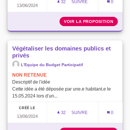
32
32 ABONNÉS
SUIVRE
0
13/06/2024
VÉGÉTALISER LES DOMAIN
VOIR LA PROPOSITION
VÉGÉTA
Végétaliser les domaines publics et
privés
L'Equipe du Budget Participatif
NON RETENUE
Descriptif de l'idée
Cette idée a été déposée par une.e habitant.e le
15.05.2024 lors d'un...
CRÉÉ LE
32
32 ABONNÉS
SUIVRE
0
13/06/2024
VÉGÉTALISER LES DOMAIN