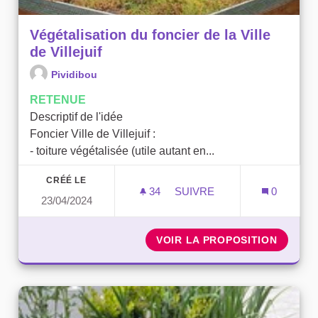
Végétalisation du foncier de la Ville
de Villejuif
Pividibou
RETENUE
Descriptif de l'idée
Foncier Ville de Villejuif :
- toiture végétalisée (utile autant en...
CRÉÉ LE
34
34 ABONNÉS
SUIVRE
0
23/04/2024
VÉGÉTALISATION DU FONCI
VOIR LA PROPOSITION
VÉGÉTA