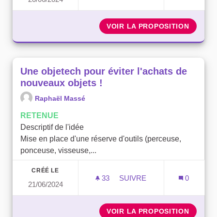
UNE SERRE DANS LE PAR
VOIR LA PROPOSITION
UNE SE
Une objetech pour éviter l'achats de
nouveaux objets !
Raphaël Massé
RETENUE
Descriptif de l'idée
Mise en place d'une réserve d'outils (perceuse,
ponceuse, visseuse,...
CRÉÉ LE
33
33 ABONNÉS
SUIVRE
0
21/06/2024
UNE OBJETECH POUR ÉVIT
VOIR LA PROPOSITION
UNE OB