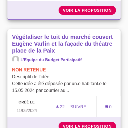
VOIR LA PROPOSITION
VÉGÉTA
Végétaliser le toit du marché couvert
Eugène Varlin et la façade du théatre
place de la Paix
L'Equipe du Budget Participatif
NON RETENUE
Descriptif de l'idée
Cette idée a été déposée par un.e habitant.e le
15.05.2024 par courrier au...
CRÉÉ LE
32
32 ABONNÉS
SUIVRE
0
11/06/2024
VÉGÉTALISER LE TOIT DU
VOIR LA PROPOSITION
VÉGÉTA