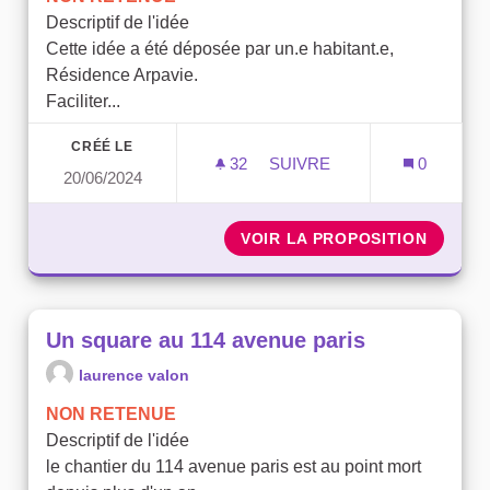
Descriptif de l'idée
Cette idée a été déposée par un.e habitant.e,
Résidence Arpavie.
Faciliter...
CRÉÉ LE
32
32 ABONNÉS
SUIVRE
0
20/06/2024
UN VÉHICULE SOBRE POU
VOIR LA PROPOSITION
UN VÉH
Un square au 114 avenue paris
laurence valon
NON RETENUE
Descriptif de l'idée
le chantier du 114 avenue paris est au point mort