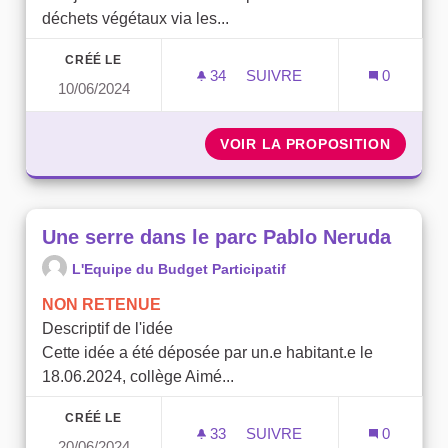
déchets végétaux via les...
CRÉÉ LE
34
34 ABONNÉS
SUIVRE
0
10/06/2024
VALORISATION DES DÉCH
VOIR LA PROPOSITION
VALORI
Une serre dans le parc Pablo Neruda
L'Equipe du Budget Participatif
NON RETENUE
Descriptif de l'idée
Cette idée a été déposée par un.e habitant.e le
18.06.2024, collège Aimé...
CRÉÉ LE
33
33 ABONNÉS
SUIVRE
0
20/06/2024