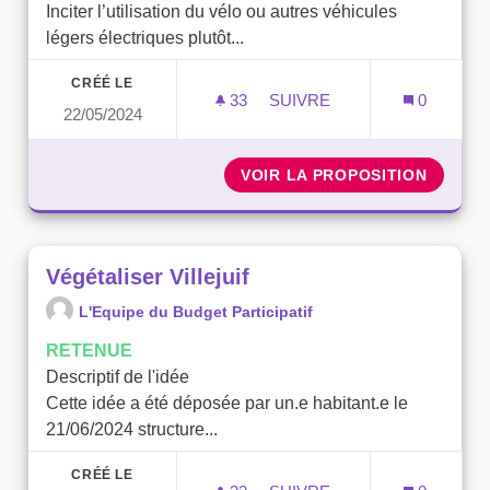
Inciter l’utilisation du vélo ou autres véhicules
légers électriques plutôt...
CRÉÉ LE
33
33 ABONNÉS
SUIVRE
0
22/05/2024
VÉLO PARTAGE / AU
VOIR LA PROPOSITION
VÉLO P
Végétaliser Villejuif
L'Equipe du Budget Participatif
RETENUE
Descriptif de l'idée
Cette idée a été déposée par un.e habitant.e le
21/06/2024 structure...
CRÉÉ LE