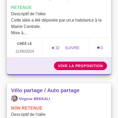
RETENUE
Descriptif de l'idée
Cette idée a été déposée par un.e habitant.e à la
Mairie Centrale.
Mise à...
CRÉÉ LE
32
32 ABONNÉS
SUIVRE
0
11/06/2024
VÉLO POUR TOUS LES CO
VOIR LA PROPOSITION
VÉLO P
Vélo partage / Auto partage
Virginie BEKKALI
NON RETENUE
Descriptif de l'idée