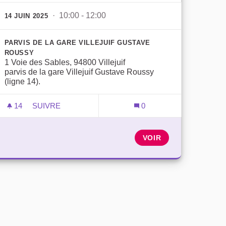
· 10:00 - 12:00
14 JUIN 2025
PARVIS DE LA GARE VILLEJUIF GUSTAVE
ROUSSY
1 Voie des Sables, 94800 Villejuif
parvis de la gare Villejuif Gustave Roussy
(ligne 14).
14
14 ABONNÉS
SUIVRE
0
VENEZ DÉCOUVRIR LE QUARTIER SCIENTIFIQUE 
VOIR