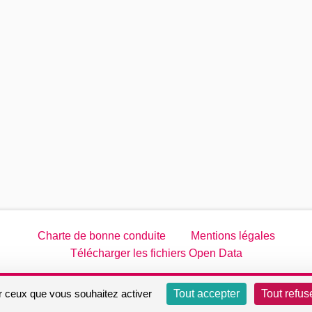
Charte de bonne conduite
Mentions légales
Télécharger les fichiers Open Data
Site réalisé par
Open Source Politics
grâce au
logiciel libre De
ur ceux que vous souhaitez activer
Tout accepter
Tout refus
(Lien externe)