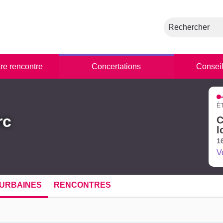
Rechercher
tre rencontre
Concertations
Conseil
É
rc
C
l
1
V
URBAINES
RENCONTRES