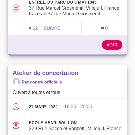
ENTRÉE DU PARC DU 8 MAI 1945
37 Rue Marcel Grosménil, Villejuif, France
Face au 37 rue Marcel Grosménil
22
22 ABONNÉS
SUIVRE
0
BALADE ENTRE FEMMES
VOIR
Atelier de concertation
Rencontre officielle
Ouvert à toutes et tous
· 18:30 - 20:00
21 MARS 2024
ECOLE HENRI WALLON
229 Rue Sacco et Vanzetti, Villejuif, France