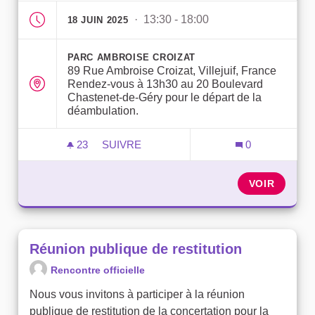
· 13:30 - 18:00
18 JUIN 2025
PARC AMBROISE CROIZAT
89 Rue Ambroise Croizat, Villejuif, France
Rendez-vous à 13h30 au 20 Boulevard
Chastenet-de-Géry pour le départ de la
déambulation.
23
23 ABONNÉS
SUIVRE
0
JOURNÉE FESTIVE ET INAUGURALE À CR
VOIR
Réunion publique de restitution
Rencontre officielle
Nous vous invitons à participer à la réunion
publique de restitution de la concertation pour la