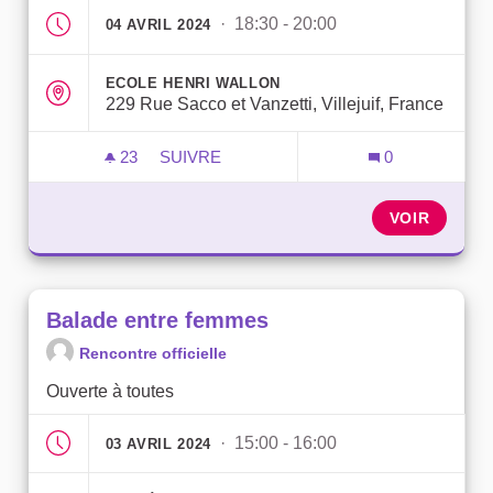
· 18:30 - 20:00
04 AVRIL 2024
ECOLE HENRI WALLON
229 Rue Sacco et Vanzetti, Villejuif, France
23
23 ABONNÉS
SUIVRE
0
ATELIER DE CONCERTATION : ÉQUIPEM
VOIR
Balade entre femmes
Rencontre officielle
Ouverte à toutes
· 15:00 - 16:00
03 AVRIL 2024