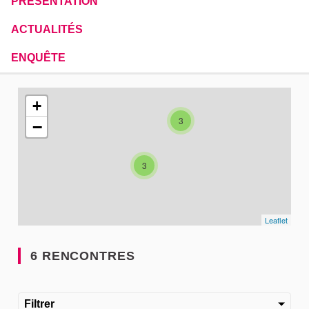
PRÉSENTATION
ACTUALITÉS
ENQUÊTE
L'élément suivant est une carte qui présente les éléments de
+
3
−
3
Leaflet
6 RENCONTRES
Filtrer