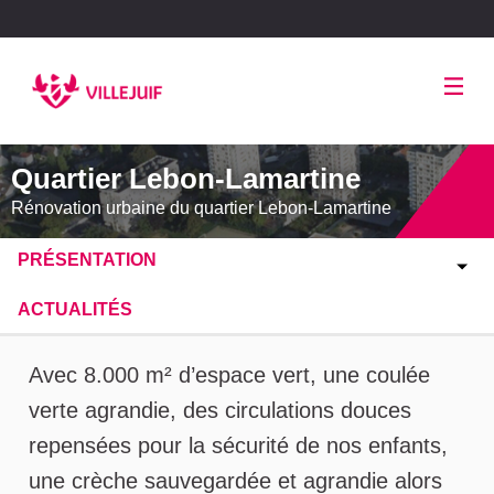
Panneau de gestion des cookies
Quartier Lebon-Lamartine
Rénovation urbaine du quartier Lebon-Lamartine
PRÉSENTATION
ACTUALITÉS
A propos de cette concertation
Avec 8.000 m² d’espace vert, une coulée
verte agrandie, des circulations douces
repensées pour la sécurité de nos enfants,
une crèche sauvegardée et agrandie alors