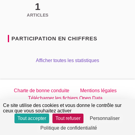
1
ARTICLES
PARTICIPATION EN CHIFFRES
Afficher toutes les statistiques
Charte de bonne conduite
Mentions légales
Télécharger les fichiers Open Data
Ce site utilise des cookies et vous donne le contrôle sur
jeparticipe.villejuif.fr sur Twitter
jeparticipe.villejuif.fr sur Facebook
jeparticipe.villejuif.fr sur Inst
jeparticipe.villejuif.fr su
ceux que vous souhaitez activer
Tout accepter
Tout refuser
Personnaliser
Site réalisé par
Open Source Politics
grâce au
logiciel
(Lien externe)
Politique de confidentialité
libre Decidim
.
(Lien externe)