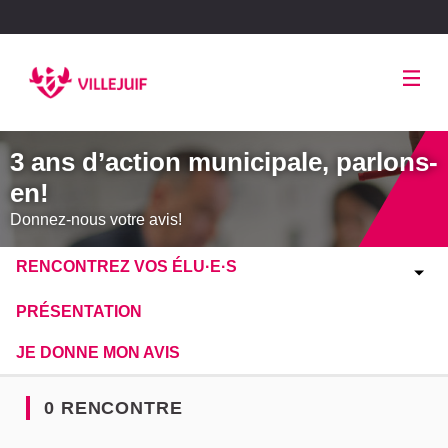
Panneau de gestion des cookies
3 ans d’action municipale, parlons-
en!
Donnez-nous votre avis!
RENCONTREZ VOS ÉLU·E·S
PRÉSENTATION
JE DONNE MON AVIS
0 RENCONTRE