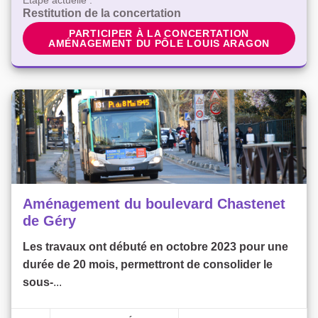
Étape actuelle :
Restitution de la concertation
PARTICIPER À LA CONCERTATION AMÉNAGEM
PARTICIPER À LA CONCERTATION
AMÉNAGEMENT DU PÔLE LOUIS ARAGON
Aménagement du boulevard Chastenet
de Géry
Les travaux ont débuté en octobre 2023 pour une
durée de 20 mois, permettront de consolider le
sous-
...