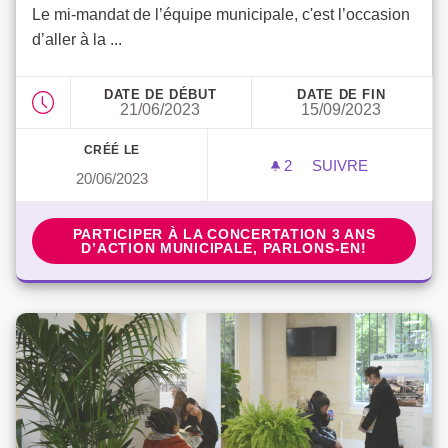
Le mi-mandat de l’équipe municipale, c'est l’occasion
d’aller à la ...
DATE DE DÉBUT
DATE DE FIN
21/06/2023
15/09/2023
CRÉÉ LE
2
2 ABONNÉS
SUIVRE
20/06/2023
3 ANS D’ACTION 
PARTICIPER À LA CONCERTATION 3 ANS D’ACTIO
PARTICIPER À LA CONCERTATION 3 ANS
D’ACTION MUNICIPALE, PARLONS-EN!