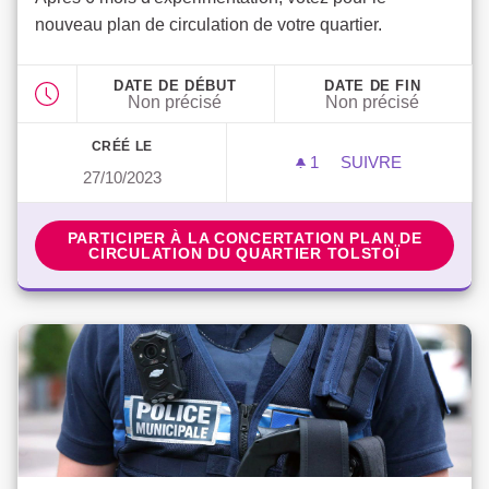
nouveau plan de circulation de votre quartier.
DATE DE DÉBUT
DATE DE FIN
Non précisé
Non précisé
CRÉÉ LE
1
1 ABONNÉ
SUIVRE
27/10/2023
PLAN DE CIRCUL
PARTICIPER À LA CONCERTATION PLAN DE CIRCU
PARTICIPER À LA CONCERTATION PLAN DE
CIRCULATION DU QUARTIER TOLSTOÏ