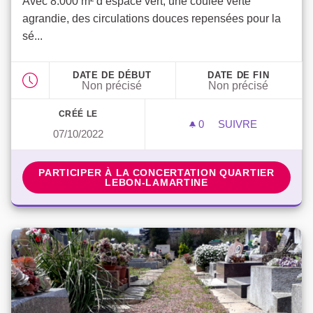
Avec 8.000 m² d’espace vert, une coulée verte
agrandie, des circulations douces repensées pour la
sé...
DATE DE DÉBUT
DATE DE FIN
Non précisé
Non précisé
CRÉÉ LE
0
0 ABONNÉ
SUIVRE
07/10/2022
QUARTIER LEBO
PARTICIPER À LA CONCERTATION QUARTIER LEBO
PARTICIPER À LA CONCERTATION QUARTIER
LEBON-LAMARTINE