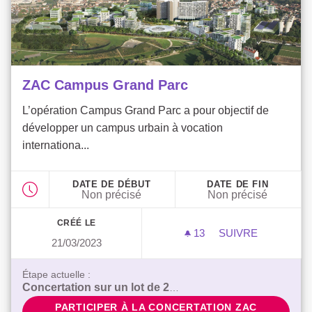
ZAC Campus Grand Parc
L’opération Campus Grand Parc a pour objectif de
développer un campus urbain à vocation
internationa...
DATE DE DÉBUT
DATE DE FIN
Non précisé
Non précisé
CRÉÉ LE
13
13 ABONNÉS
SUIVRE
21/03/2023
ZAC CAMPUS GR
Étape actuelle :
Concertation sur un lot de 280 logements
PARTICIPER À LA CONCERTATION ZAC CAMPUS
PARTICIPER À LA CONCERTATION ZAC