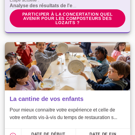
Étape actuelle :
Analyse des résultats de l'enquête en ligne
PARTICIPER À LA CONCERTATION QUEL AVENIR 
PARTICIPER À LA CONCERTATION QUEL
AVENIR POUR LES COMPOSTEURS DES
LOZAITS ?
La cantine de vos enfants
Pour mieux connaitre votre expérience et celle de
votre enfants vis-à-vis du temps de restauration s...
DATE DE DÉBUT
DATE DE FIN