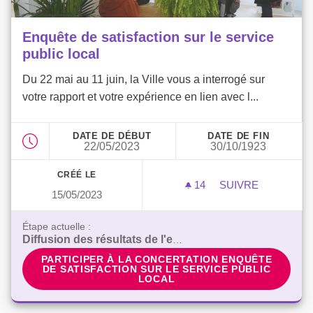
Enquête de satisfaction sur le service
public local
Du 22 mai au 11 juin, la Ville vous a interrogé sur
votre rapport et votre expérience en lien avec l...
DATE DE DÉBUT
DATE DE FIN
22/05/2023
30/10/1923
CRÉÉ LE
14
14 ABONNÉS
SUIVRE
15/05/2023
ENQUÊTE DE SAT
Étape actuelle :
Diffusion des résultats de l'enquête
PARTICIPER À LA CONCERTATION ENQUÊTE DE SAT
PARTICIPER À LA CONCERTATION ENQUÊTE
DE SATISFACTION SUR LE SERVICE PUBLIC
LOCAL