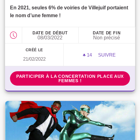
En 2021, seules 6% de voiries de Villejuif portaient
le nom d’une femme !
DATE DE DÉBUT
DATE DE FIN
08/03/2022
Non précisé
CRÉÉ LE
14
14 ABONNÉS
SUIVRE
21/02/2022
PLACE AUX FEMM
PARTICIPER À LA CONCERTATION PLACE AUX FEMM
PARTICIPER À LA CONCERTATION PLACE AUX
FEMMES !