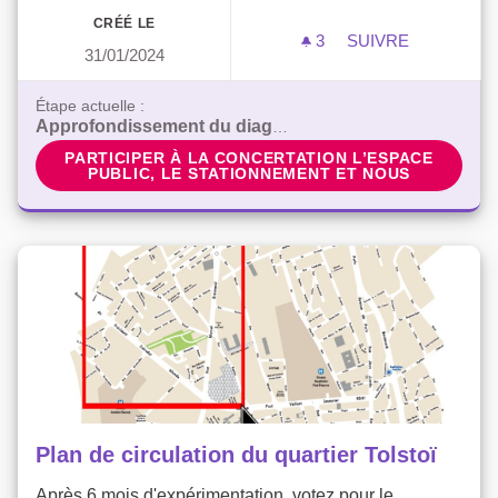
CRÉÉ LE
3
3 ABONNÉS
SUIVRE
31/01/2024
L’ESPACE PUBLI
Étape actuelle :
Approfondissement du diagnostic
PARTICIPER À LA CONCERTATION L’ESPACE PUBLI
PARTICIPER À LA CONCERTATION L’ESPACE
PUBLIC, LE STATIONNEMENT ET NOUS
Plan de circulation du quartier Tolstoï
Après 6 mois d'expérimentation, votez pour le