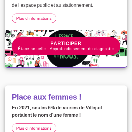
de l’espace public et au stationnement.
L’espace public, le stationnement et nous
Plus d'informations
PARTICIPER À LA CONCERTATI
PARTICIPER
Étape actuelle : Approfondissement du diagnostic
Place aux femmes !
En 2021, seules 6% de voiries de Villejuif
portaient le nom d’une femme !
Place aux femmes !
Plus d'informations