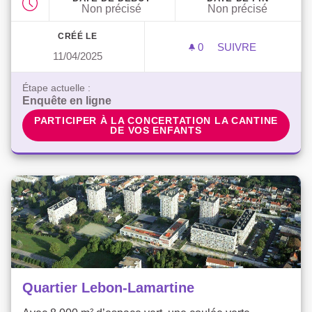
Non précisé
Non précisé
CRÉÉ LE
0
0 ABONNÉ
SUIVRE
11/04/2025
LA CANTINE DE 
Étape actuelle :
Enquête en ligne
PARTICIPER À LA CONCERTATION LA CANTINE DE V
PARTICIPER À LA CONCERTATION LA CANTINE
DE VOS ENFANTS
Quartier Lebon-Lamartine