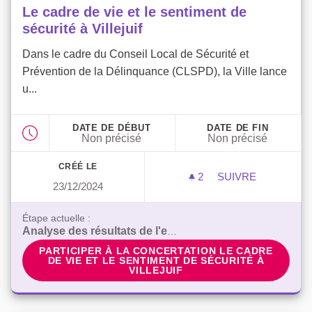
Le cadre de vie et le sentiment de
sécurité à Villejuif
Dans le cadre du Conseil Local de Sécurité et
Prévention de la Délinquance (CLSPD), la Ville lance
u...
DATE DE DÉBUT
DATE DE FIN
Non précisé
Non précisé
CRÉÉ LE
2
2 ABONNÉS
SUIVRE
23/12/2024
LE CADRE DE VIE
Étape actuelle :
Analyse des résultats de l'enquête en ligne
PARTICIPER À LA CONCERTATION LE CADRE DE VIE
PARTICIPER À LA CONCERTATION LE CADRE
DE VIE ET LE SENTIMENT DE SÉCURITÉ À
VILLEJUIF