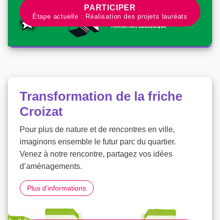
PARTICIPER À LA CONCERTATIO
PARTICIPER
Étape actuelle : Réalisation des projets lauréats
Transformation de la friche
Croizat
Pour plus de nature et de rencontres en ville,
imaginons ensemble le futur parc du quartier.
Venez à notre rencontre, partagez vos idées
d’aménagements.
Transformation de la friche Croizat
Plus d'informations