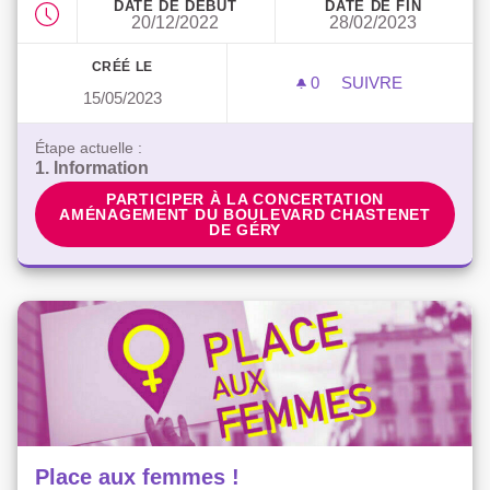
DATE DE DÉBUT
DATE DE FIN
20/12/2022
28/02/2023
CRÉÉ LE
0
0 ABONNÉ
SUIVRE
15/05/2023
AMÉNAGEMENT D
Étape actuelle :
1. Information
PARTICIPER À LA CONCERTATION AMÉNAGEM
PARTICIPER À LA CONCERTATION
AMÉNAGEMENT DU BOULEVARD CHASTENET
DE GÉRY
Place aux femmes !