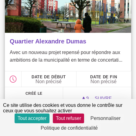
Quartier Alexandre Dumas
Avec un nouveau projet repensé pour répondre aux
ambitions de la municipalité en terme de concertati...
DATE DE DÉBUT
DATE DE FIN
Non précisé
Non précisé
CRÉÉ LE
9
9 ABONNÉS
SUIVRE
17/05/2022
QUARTIER ALEX
Ce site utilise des cookies et vous donne le contrôle sur
ceux que vous souhaitez activer
Étape actuelle :
Tout accepter
Tout refuser
Personnaliser
Introduction
Politique de confidentialité
REMPLISSEZ LE QUESTIONNAIRE SUR LE NOUVEAU
REMPLISSEZ LE QUESTIONNAIRE SUR LE
NOUVEAU TIERS-LIEU.