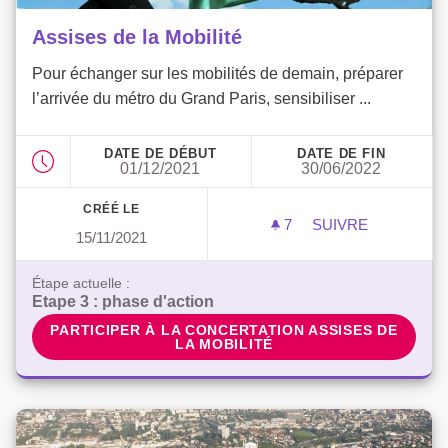
Assises de la Mobilité
Pour échanger sur les mobilités de demain, préparer
l’arrivée du métro du Grand Paris, sensibiliser ...
DATE DE DÉBUT
DATE DE FIN
01/12/2021
30/06/2022
CRÉÉ LE
7
7 ABONNÉS
SUIVRE
15/11/2021
ASSISES DE LA M
Étape actuelle :
Etape 3 : phase d'action
PARTICIPER À LA CONCERTATION ASSISES DE LA MO
PARTICIPER À LA CONCERTATION ASSISES DE
LA MOBILITÉ