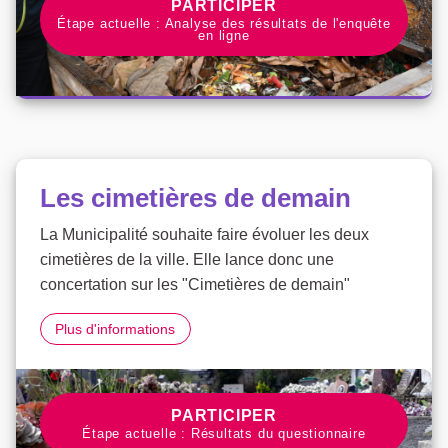
PARTICIPER À LA CONCERTATI
PARTICIPER
Étape actuelle : Analyse des résultats de l'enquête
en ligne
Les cimetières de demain
La Municipalité souhaite faire évoluer les deux
cimetières de la ville. Elle lance donc une
concertation sur les "Cimetières de demain"
Les cimetières de demain
Plus d'informations
PARTICIPER À LA CONCERTATI
PARTICIPER
Étape actuelle : Résultats du questionnaire