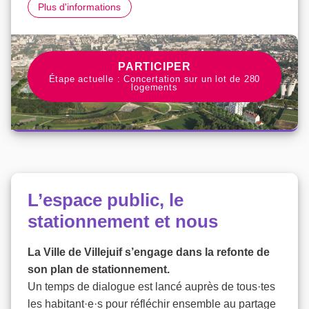
ZAC Campus Grand Parc
Plus d'informations
PARTICIPER À LA CONCERTAT
PARTICIPER
Étape actuelle : Concertation sur un lot de 280
logements
L’espace public, le
stationnement et nous
La Ville de Villejuif s’engage dans la refonte de
son plan de stationnement.
Un temps de dialogue est lancé auprès de tous·tes
les habitant·e·s pour réfléchir ensemble au partage