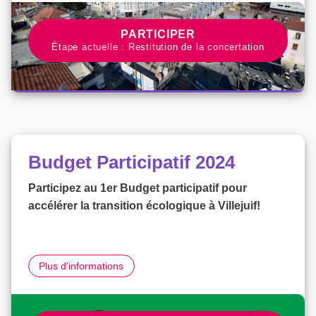
PARTICIPER À LA CONCERTAT
PARTICIPER
Étape actuelle : Restitution de la concertation
Budget Participatif 2024
Participez au 1er Budget participatif pour
accélérer la transition écologique à Villejuif!
Budget Participatif 2024
Plus d'informations