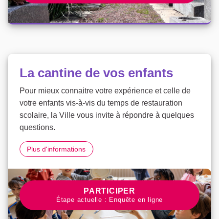
La cantine de vos enfants
Pour mieux connaitre votre expérience et celle de
votre enfants vis-à-vis du temps de restauration
scolaire, la Ville vous invite à répondre à quelques
questions.
La cantine de vos enfants
Plus d'informations
PARTICIPER À LA CONCERTATI
PARTICIPER
Étape actuelle : Enquête en ligne