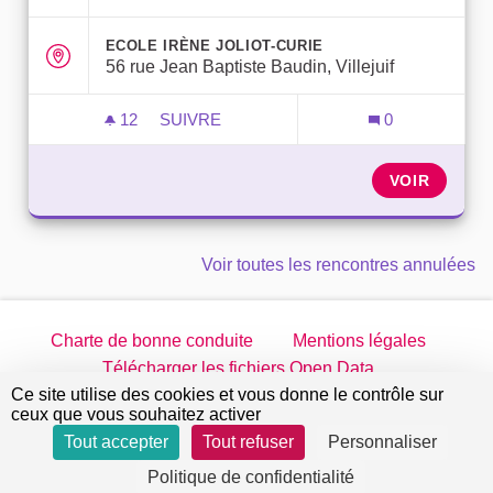
ECOLE IRÈNE JOLIOT-CURIE
56 rue Jean Baptiste Baudin, Villejuif
12
12 ABONNÉS
SUIVRE
0
LANCEMENT DE VOTRE CONSEIL DE QUA
VOIR
Voir toutes les rencontres annulées
Charte de bonne conduite
Mentions légales
Télécharger les fichiers Open Data
Ce site utilise des cookies et vous donne le contrôle sur
jeparticipe.villejuif.fr sur Twitter
jeparticipe.villejuif.fr sur Facebook
jeparticipe.villejuif.fr sur Inst
jeparticipe.villejuif.fr su
ceux que vous souhaitez activer
Tout accepter
Tout refuser
Personnaliser
Site réalisé par
Open Source Politics
grâce au
logiciel
(Lien externe)
Politique de confidentialité
libre Decidim
.
(Lien externe)