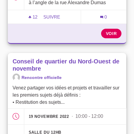
à l’angle de la rue Alexandre Dumas
12
12 ABONNÉS
SUIVRE
0
ATELIER DE QUARTIER SUR LE PLAN DE
VOIR
Conseil de quartier du Nord-Ouest de
novembre
Rencontre officielle
Venez partager vos idées et projets et travailler sur
les premiers sujets déjà définis :
• Restitution des sujets...
· 10:00 - 12:00
19 NOVEMBRE 2022
SALLE DU 12HB