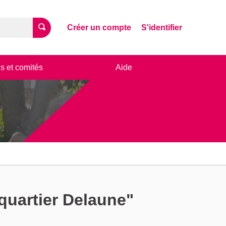
Créer un compte
S'identifier
s et comités
Aide
quartier Delaune"