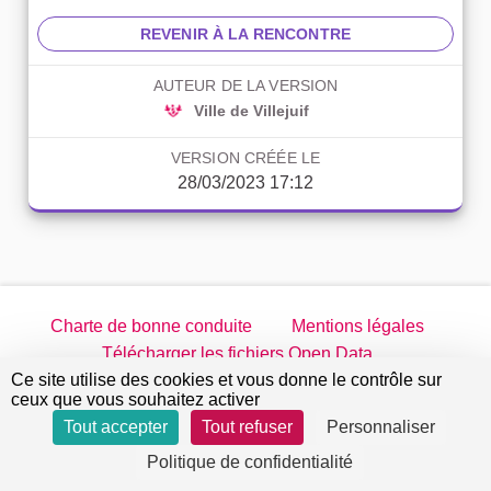
REVENIR À LA RENCONTRE
AUTEUR DE LA VERSION
Ville de Villejuif
VERSION CRÉÉE LE
28/03/2023 17:12
Charte de bonne conduite
Mentions légales
Télécharger les fichiers Open Data
Ce site utilise des cookies et vous donne le contrôle sur
jeparticipe.villejuif.fr sur Twitter
jeparticipe.villejuif.fr sur Facebook
jeparticipe.villejuif.fr sur Inst
jeparticipe.villejuif.fr su
ceux que vous souhaitez activer
Tout accepter
Tout refuser
Personnaliser
Site réalisé par
Open Source Politics
grâce au
logiciel
(Lien externe)
Politique de confidentialité
libre Decidim
.
(Lien externe)