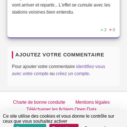
vont arriver et repartir... L'effet se cumule avec les
stations voisines bien entendu.
Je suis d'acc
2
Je ne sui
0
AJOUTEZ VOTRE COMMENTAIRE
Pour ajouter votre commentaire
identifiez-vous
avec votre compte
ou
créez un compte
.
Charte de bonne conduite
Mentions légales
Télécharger les fichiers Open Data
Ce site utilise des cookies et vous donne le contrôle sur
jeparticipe.villejuif.fr sur Twitter
jeparticipe.villejuif.fr sur Facebook
jeparticipe.villejuif.fr sur Inst
jeparticipe.villejuif.fr su
ceux que vous souhaitez activer