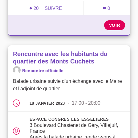
20
20 ABONNÉS
SUIVRE
0
RENCONTRE AVEC LES HABITANTS DU 
VOIR
Rencontre avec les habitants du
quartier des Monts Cuchets
Rencontre officielle
Balade urbaine suivie d'un échange avec le Maire
et l'adjoint de quartier.
· 17:00 - 20:00
18 JANVIER 2023
ESPACE CONGRÈS LES ESSELIÈRES
3 Boulevard Chastenet de Géry, Villejuif,
France
Après la balade urbaine, rendez-vous à