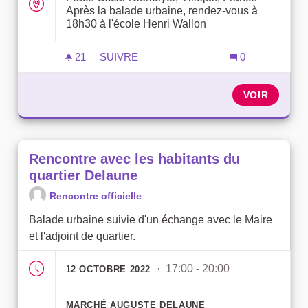
Après la balade urbaine, rendez-vous à
18h30 à l'école Henri Wallon
21
21 ABONNÉS
SUIVRE
0
RENCONTRE AVEC LES HABITANTS DU 
VOIR
Rencontre avec les habitants du
quartier Delaune
Rencontre officielle
Balade urbaine suivie d'un échange avec le Maire
et l'adjoint de quartier.
· 17:00 - 20:00
12 OCTOBRE 2022
MARCHÉ AUGUSTE DELAUNE