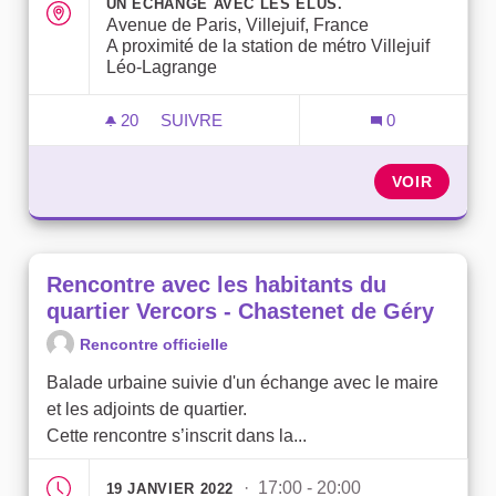
UN ÉCHANGE AVEC LES ÉLUS.
Avenue de Paris, Villejuif, France
A proximité de la station de métro Villejuif
Léo-Lagrange
20
20 ABONNÉS
SUIVRE
0
RENCONTRE AVEC LES HABITANTS DU 
VOIR
Rencontre avec les habitants du
quartier Vercors - Chastenet de Géry
Rencontre officielle
Balade urbaine suivie d'un échange avec le maire
et les adjoints de quartier.
Cette rencontre s’inscrit dans la...
· 17:00 - 20:00
19 JANVIER 2022