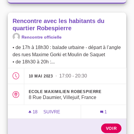
Rencontre avec les habitants du
quartier Robespierre
Rencontre officielle
• de 17h à 18h30 : balade urbaine - départ à l'angle
des rues Maxime Gorki et Moulin de Saquet
• de 18h30 à 20h :...
· 17:00 - 20:30
10 MAI 2023
ECOLE MAXIMILIEN ROBESPIERRE
8 Rue Daumier, Villejuif, France
18
18 ABONNÉS
SUIVRE
1
RENCONTRE AVEC LES HABITANTS DU 
VOIR