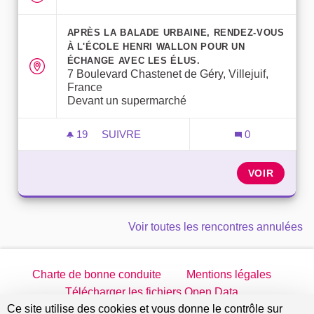
APRÈS LA BALADE URBAINE, RENDEZ-VOUS
À L'ÉCOLE HENRI WALLON POUR UN
ÉCHANGE AVEC LES ÉLUS.
7 Boulevard Chastenet de Géry, Villejuif,
France
Devant un supermarché
19
19 ABONNÉS
SUIVRE
0
RENCONTRE AVEC LES HABITANTS DU 
VOIR
Voir toutes les rencontres annulées
Charte de bonne conduite
Mentions légales
Télécharger les fichiers Open Data
Ce site utilise des cookies et vous donne le contrôle sur