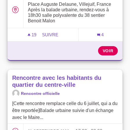
Place Auguste Delaune, Villejuif, France
Après la balade urbaine, rendez-vous à
18h30 salle polyvalente du 38 sentier
Benoit Malon
19
19 ABONNÉS
SUIVRE
4
RENCONTRE AVEC LES HABITANTS DU 
VOIR
Rencontre avec les habitants du
quartier du centre-ville
Rencontre officielle
[Cette rencontre remplace celle du 6 juillet, qui a du
être reportée]Balade urbaine suivie d'un échange
avec le Maire...