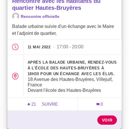
Rencontre avec les habitants du
quartier Hautes-Bruyères
Rencontre officielle
Balade urbaine suivie d'un échange avec le Maire
et l'adjoint de quartier.
· 17:00 - 20:00
11 MAI 2022
APRÈS LA BALADE URBAINE, RENDEZ-VOUS
À L'ÉCOLE DES HAUTES-BRUYÈRES À
18H30 POUR UN ÉCHANGE AVEC LES ÉLUS.
18 Avenue des Hautes-Bruyères, Villejuif,
France
Devant l'école des Hautes-Bruyères
21
21 ABONNÉS
SUIVRE
0
RENCONTRE AVEC LES HABITANTS DU 
VOIR