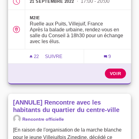
· 17:00 - 20:00
21 SEPTEMBRE 2022
M2IE
Ruelle aux Puits, Villejuif, France
Après la balade urbaine, rendez-vous en
salle du Conseil à 18h30 pour un échange
avec les élus.
22
22 ABONNÉS
SUIVRE
9
RENCONTRE AVEC LES HABITANTS DU Q
VOIR
[ANNULE] Rencontre avec les
habitants du quartier du centre-ville
Rencontre officielle
[En raison de l'organisation de la marche blanche
pour le jeune Villejuifois Zinedine, décédé ce