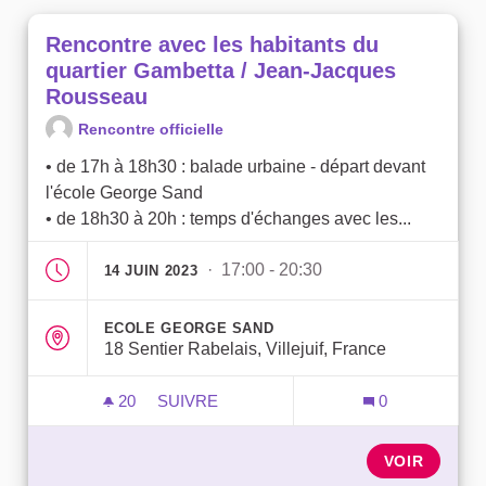
Rencontre avec les habitants du
quartier Gambetta / Jean-Jacques
Rousseau
Rencontre officielle
• de 17h à 18h30 : balade urbaine - départ devant
l'école George Sand
• de 18h30 à 20h : temps d'échanges avec les...
· 17:00 - 20:30
14 JUIN 2023
ECOLE GEORGE SAND
18 Sentier Rabelais, Villejuif, France
20
20 ABONNÉS
SUIVRE
0
RENCONTRE AVEC LES HABITANTS DU 
VOIR