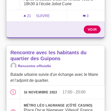
18h30 à l'école Joliot Curie
21
21 ABONNÉS
SUIVRE
3
RENCONTRE AVEC LES HABITANTS DU 
VOIR
Rencontre avec les habitants du
quartier des Guipons
Rencontre officielle
Balade urbaine suivie d'un échange avec le Maire
et l'adjoint de quartier.
· 17:00 - 20:00
16 NOVEMBRE 2022
MÉTRO LÉO LAGRANGE (CÔTÉ CASINO)
Place Oscar Niemeyer, Villejuif, France