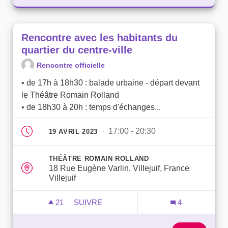
Rencontre avec les habitants du
quartier du centre-ville
Rencontre officielle
• de 17h à 18h30 : balade urbaine - départ devant
le Théâtre Romain Rolland
• de 18h30 à 20h : temps d'échanges...
· 17:00 - 20:30
19 AVRIL 2023
THÉÂTRE ROMAIN ROLLAND
18 Rue Eugène Varlin, Villejuif, France
Villejuif
21
21 ABONNÉS
SUIVRE
4
RENCONTRE AVEC LES HABITANTS DU Q