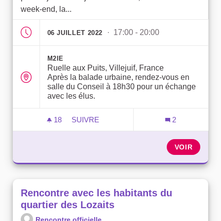
week-end, la...
· 17:00 - 20:00
06 JUILLET 2022
M2IE
Ruelle aux Puits, Villejuif, France
Après la balade urbaine, rendez-vous en
salle du Conseil à 18h30 pour un échange
avec les élus.
18
18 ABONNÉS
SUIVRE
2
[ANNULE] RENCONTRE AVEC LES HABIT
VOIR
Rencontre avec les habitants du
quartier des Lozaits
Rencontre officielle