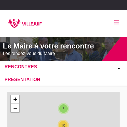
Panneau de gestion des cookies
Le Maire à votre rencontre
Les rendez-vous du Maire
RENCONTRES
PRÉSENTATION
L'élément suivant est une carte qui présente les éléments de
+
−
6
10