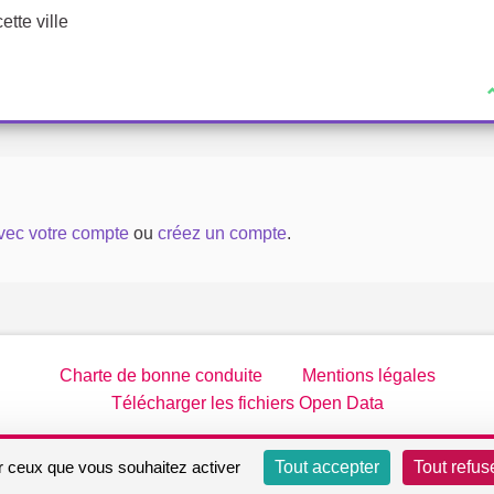
ette ville
avec votre compte
ou
créez un compte
.
Charte de bonne conduite
Mentions légales
Télécharger les fichiers Open Data
Site réalisé par
Open Source Politics
grâce au
logiciel libre De
ur ceux que vous souhaitez activer
Tout accepter
Tout refus
(Lien externe)