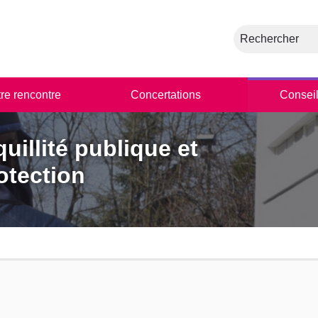
Rechercher
tre rencontre
Concertations
Conseil
uillité publique et
otection