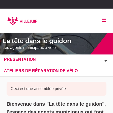
Panneau de gestion des cookies
La tête dans le guidon
Les agents municipaux à vélo
PRÉSENTATION
ATELIERS DE RÉPARATION DE VÉLO
Ceci est une assemblée privée
À propos de cette assemblée
Bienvenue dans "La tête dans le guidon",
l'espace des agents municipaux qui font