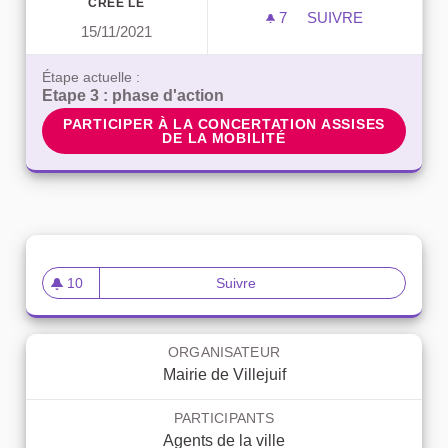
CRÉÉ LE
7
7 ABONNÉS
SUIVRE
15/11/2021
ASSISES DE LA M
Étape actuelle :
Etape 3 : phase d'action
PARTICIPER À LA CONCERTATION ASSISES DE LA 
PARTICIPER À LA CONCERTATION ASSISES
DE LA MOBILITÉ
10
Suivre
La tête dans le guidon
10 abonnés
ORGANISATEUR
Mairie de Villejuif
PARTICIPANTS
Agents de la ville