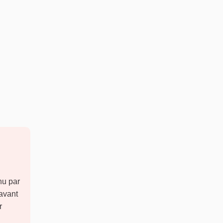
enu par
 avant
r