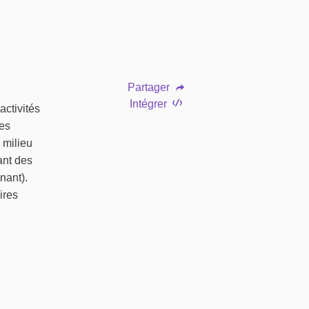
Partager
Intégrer
ctivités
des
 milieu
ant des
nant).
ires