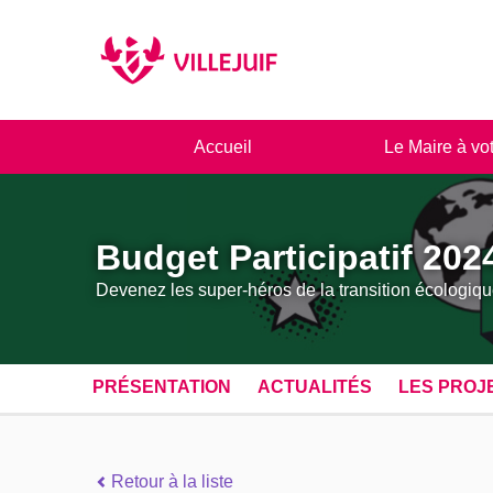
Panneau de gestion des cookies
Accueil
Le Maire à vo
Budget Participatif 202
Devenez les super-héros de la transition écologiqu
PRÉSENTATION
ACTUALITÉS
LES PROJ
Retour à la liste