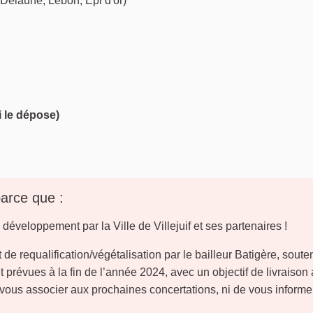
Delaune, Lebon, Epi d'or)
i le dépose)
parce que :
 développement par la Ville de Villejuif et ses partenaires !
et de requalification/végétalisation par le bailleur Batigère, sout
t prévues à la fin de l’année 2024, avec un objectif de livraison
ous associer aux prochaines concertations, ni de vous informe