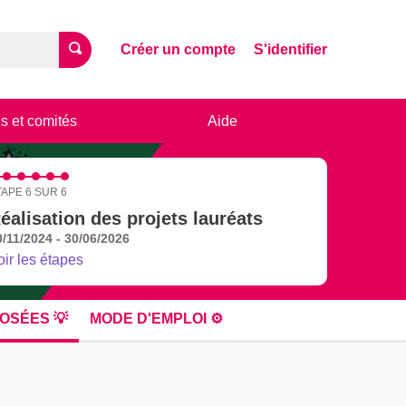
Créer un compte
S'identifier
s et comités
Aide
TAPE 6 SUR 6
éalisation des projets lauréats
0/11/2024 - 30/06/2026
oir les étapes
OSÉES 💡
MODE D'EMPLOI ⚙️