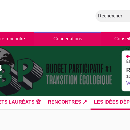
Rechercher
tre rencontre
Concertations
Conseil
É
4
R
e !
1
V
ETS LAURÉATS 🏆
RENCONTRES 📍
LES IDÉES DÉP