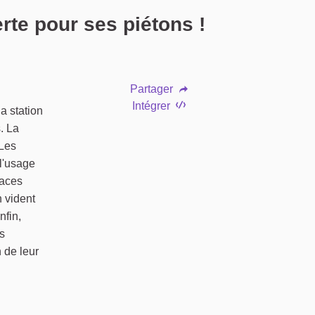
te pour ses piétons !
Partager
Intégrer
a station
s. La
 Les
 l'usage
paces
n vident
nfin,
us
 de leur