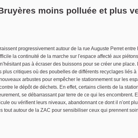
ruyères moins polluée et plus ver
ignaler
raissent progressivement autour de la rue Auguste Perret entre l
fficile la continuité de la marche sur l'espace affecté aux piéton
n'hésitant pas à écraser des buissons pour se créer une place.
s plus critiques où des poubelles de différents recyclages liés à
e nouveaux arbustes pour empêcher le stationnement sur les es
contre le dépôt de déchets. En effet, certains clients de la statio
ieurement, se débarrassant par terre de ce qui les encombrent. E
icule ou vérifient leurs niveaux, abandonnant ce dont il n'ont pl
es tout autour de la ZAC pour sensibiliser ceux qui prennent soin