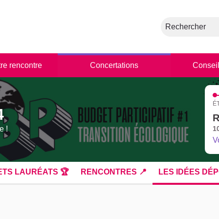
Rechercher
tre rencontre
Concertations
Conseil
É
4
R
e !
1
V
ETS LAURÉATS 🏆
RENCONTRES 📍
LES IDÉES DÉP