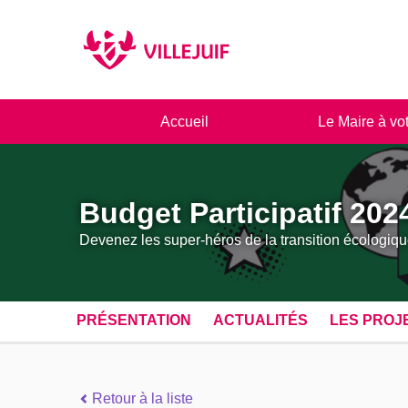
Panneau de gestion des cookies
Accueil
Le Maire à vo
Budget Participatif 202
Devenez les super-héros de la transition écologiqu
PRÉSENTATION
ACTUALITÉS
LES PROJ
Retour à la liste