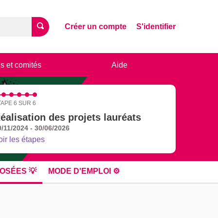
Créer un compte
S'identifier
s et comités
Aide
TAPE 6 SUR 6
éalisation des projets lauréats
0/11/2024 - 30/06/2026
oir les étapes
OSÉES 💡
MODE D'EMPLOI ⚙️