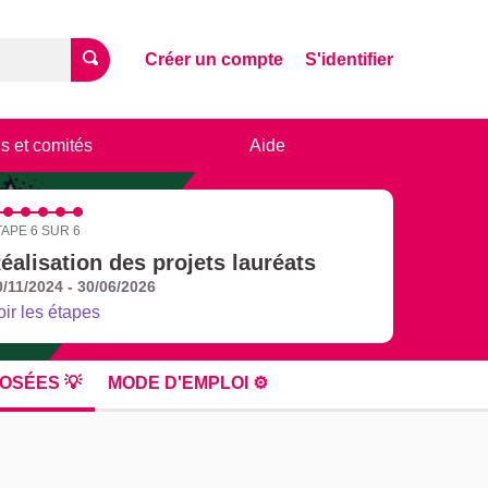
Créer un compte
S'identifier
s et comités
Aide
TAPE 6 SUR 6
éalisation des projets lauréats
0/11/2024 - 30/06/2026
oir les étapes
OSÉES 💡
MODE D'EMPLOI ⚙️