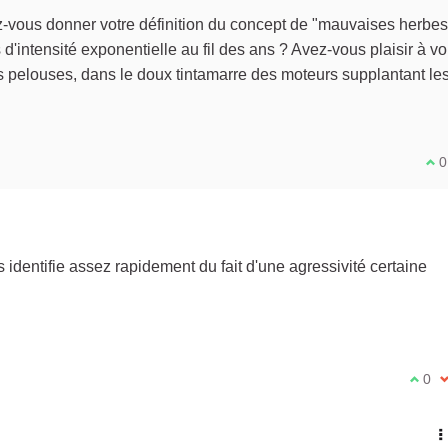
-vous donner votre définition du concept de "mauvaises herbe
intensité exponentielle au fil des ans ? Avez-vous plaisir à voi
 pelouses, dans le doux tintamarre des moteurs supplantant le
Je 
0
 identifie assez rapidement du fait d'une agressivité certaine
Je su
0
J