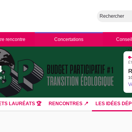
Rechercher
tre rencontre
Concertations
Conseil
É
4
R
e !
1
V
ETS LAURÉATS 🏆
RENCONTRES 📍
LES IDÉES DÉP