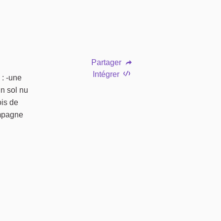
Partager
Intégrer
 : -une
n sol nu
ois de
ampagne