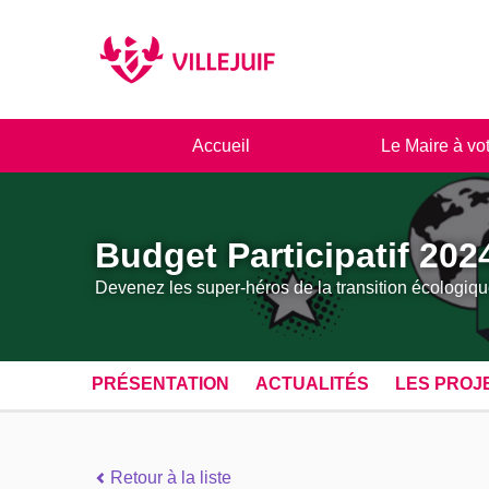
Panneau de gestion des cookies
Accueil
Le Maire à vo
Budget Participatif 202
Devenez les super-héros de la transition écologiqu
PRÉSENTATION
ACTUALITÉS
LES PROJ
Retour à la liste