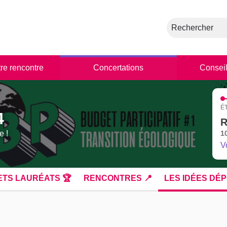
Rechercher
tre rencontre
Concertations
Conseil
É
4
R
e !
1
V
ETS LAURÉATS 🏆
RENCONTRES 📍
LES IDÉES DÉP