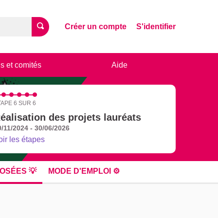
Créer un compte
S'identifier
s et comités
Aide
TAPE 6 SUR 6
éalisation des projets lauréats
0/11/2024 - 30/06/2026
oir les étapes
OSÉES 💡
MODE D'EMPLOI ⚙️