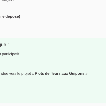
i le dépose)
que :
participatif.
 idée vers le projet «
Plots de fleurs aux Guipons
».