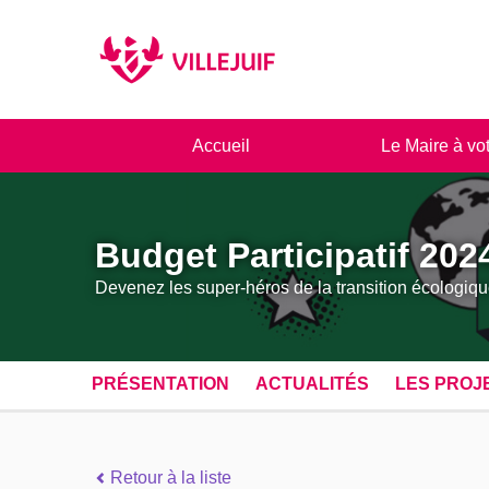
Panneau de gestion des cookies
Accueil
Le Maire à vo
Budget Participatif 202
Devenez les super-héros de la transition écologiqu
PRÉSENTATION
ACTUALITÉS
LES PROJ
Retour à la liste