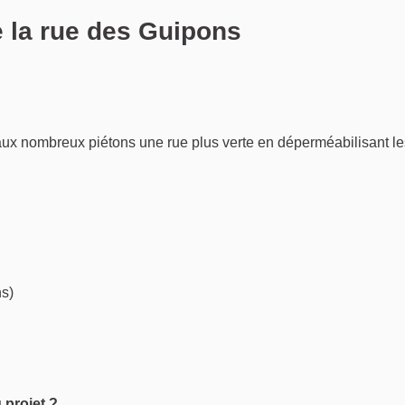
e la rue des Guipons
naler
x nombreux piétons une rue plus verte en déperméabilisant le
ns)
 projet ?