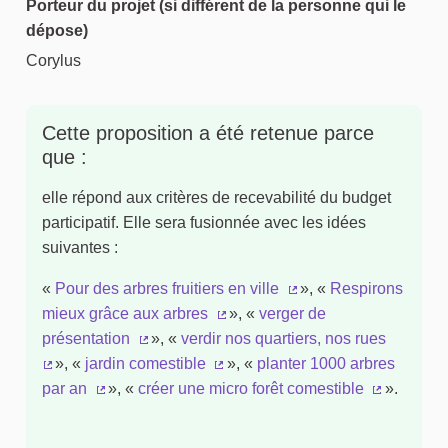
Porteur du projet (si différent de la personne qui le
dépose)
Corylus
Cette proposition a été retenue parce
que :
elle répond aux critères de recevabilité du budget
participatif. Elle sera fusionnée avec les idées
suivantes :
«
Pour des arbres fruitiers en ville
», «
Respirons
(Lien externe)
mieux grâce aux arbres
», «
verger de
(Lien externe)
présentation
», «
verdir nos quartiers, nos rues
(Lien externe)
», «
jardin comestible
», «
planter 1000 arbres
(Lien externe)
(Lien externe)
par an
», «
créer une micro forêt comestible
».
(Lien externe)
(Lien exte