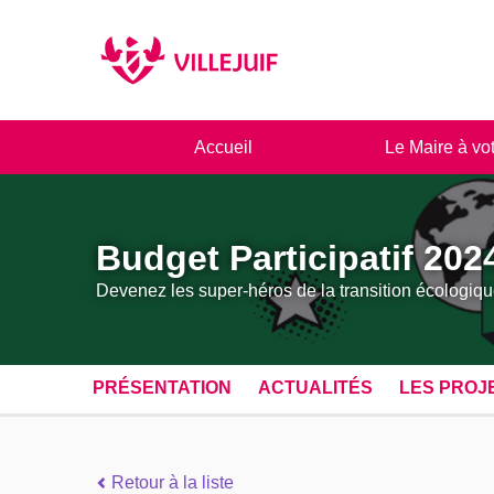
Panneau de gestion des cookies
Accueil
Le Maire à vo
Budget Participatif 202
Devenez les super-héros de la transition écologiqu
PRÉSENTATION
ACTUALITÉS
LES PROJ
Retour à la liste