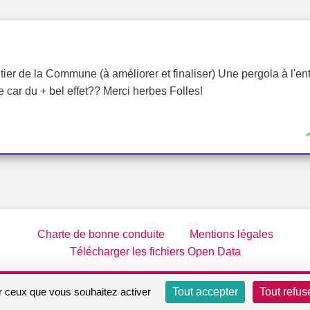
er de la Commune (à améliorer et finaliser) Une pergola à l'en
e car du + bel effet?? Merci herbes Folles!
Charte de bonne conduite
Mentions légales
Télécharger les fichiers Open Data
Site réalisé par
Open Source Politics
grâce au
logiciel libre De
ur ceux que vous souhaitez activer
Tout accepter
Tout refus
(Lien externe)