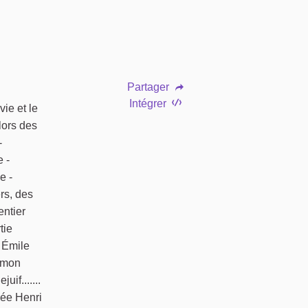
Partager
Intégrer
vie et le
lors des
-
 -
e -
rs, des
entier
tie
r Émile
Simon
if.......
llée Henri