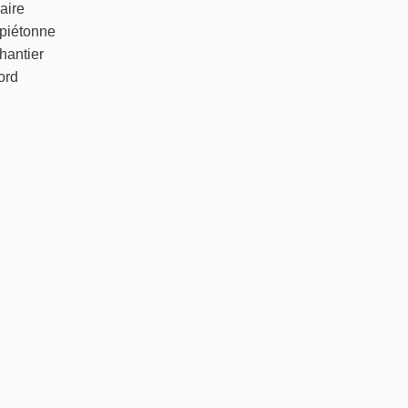
laire
 piétonne
chantier
ord