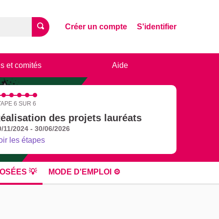
Créer un compte
S'identifier
s et comités
Aide
TAPE 6 SUR 6
éalisation des projets lauréats
0/11/2024 - 30/06/2026
oir les étapes
OSÉES 💡
MODE D'EMPLOI ⚙️