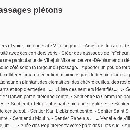
passages piétons
ler
rs et voies piétonnes de Villejuif pour : - Améliorer le cadre de 
ersité avec ces corridors verts - Créer des passages de fraîcheur 
t une particularité de Villejuif Mise en œuvre -Dé-bitumer ou dé
ue côté selon la largeur du passage. - Apporter un peu de terre
 mellifères pour un entretien minime et pas de besoin d'arrosag
aîcheur en plantant des clématites, des chèvrefeuilles, des rosie
 et trop d'entretien ......... Liste des sentiers identifiés....... • S
tier Darwin partie piétonne centre, • Sentier de la Commune par
t, • Sentier du Telegraphe partie piétonne centre est, • Sentie
e centre est, • Sentier Karl Liebknecht centre, • Sentier Saint 
, • Sentier du Moulin, • Sentier Rabelais , .......Venelle de Villeju
lejuif....... • Allée des Pepinieres traverse parc des Lilas sud, • A