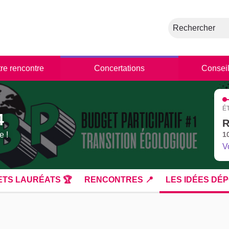
Rechercher
tre rencontre
Concertations
Conseil
É
4
R
e !
1
V
ETS LAURÉATS 🏆
RENCONTRES 📍
LES IDÉES DÉP