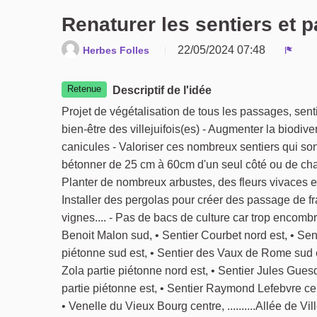
Renaturer les sentiers et 
22/05/2024 07:48
Herbes Folles
Signa
Retenue
Descriptif de l'idée
Projet de végétalisation de tous les passages, sentie
bien-être des villejuifois(es) - Augmenter la biodiv
canicules - Valoriser ces nombreux sentiers qui son
bétonner de 25 cm à 60cm d'un seul côté ou de chaq
Planter de nombreux arbustes, des fleurs vivaces et
Installer des pergolas pour créer des passage de fr
vignes.... - Pas de bacs de culture car trop encombrants
Benoit Malon sud, • Sentier Courbet nord est, • Sen
piétonne sud est, • Sentier des Vaux de Rome sud es
Zola partie piétonne nord est, • Sentier Jules Guesd
partie piétonne est, • Sentier Raymond Lefebvre centre
• Venelle du Vieux Bourg centre, ..........Allée de Vil