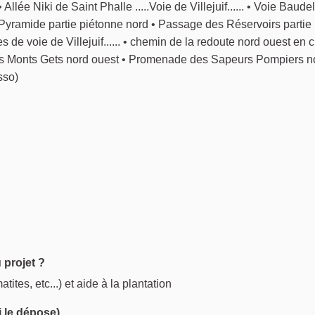
Allée Niki de Saint Phalle .....Voie de Villejuif...... • Voie Baude
 la Pyramide partie piétonne nord • Passage des Réservoirs partie
s de voie de Villejuif...... • chemin de la redoute nord ouest en 
e des Monts Gets nord ouest • Promenade des Sapeurs Pompiers n
sso)
 projet ?
tites, etc...) et aide à la plantation
i le dépose)