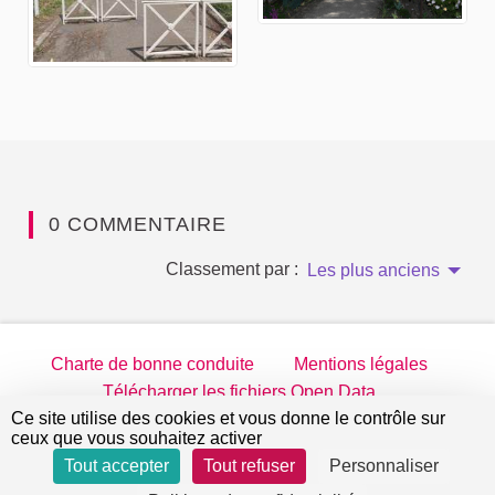
0 COMMENTAIRE
Classement par :
Les plus anciens
Charte de bonne conduite
Mentions légales
Télécharger les fichiers Open Data
Ce site utilise des cookies et vous donne le contrôle sur
jeparticipe.villejuif.fr sur Twitter
jeparticipe.villejuif.fr sur Facebook
jeparticipe.villejuif.fr sur Inst
jeparticipe.villejuif.fr su
ceux que vous souhaitez activer
Tout accepter
Tout refuser
Personnaliser
Site réalisé par
Open Source Politics
grâce au
logiciel