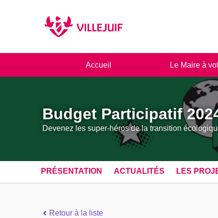
Panneau de gestion des cookies
Accueil
Le Maire à vo
Budget Participatif 202
Devenez les super-héros de la transition écologiqu
PRÉSENTATION
ACTUALITÉS
LES PROJ
Retour à la liste