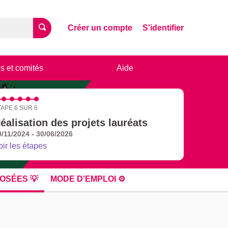
Créer un compte
S'identifier
s et comités
Aide
TAPE 6 SUR 6
éalisation des projets lauréats
0/11/2024 - 30/06/2026
oir les étapes
OSÉES 💡
MODE D'EMPLOI ⚙️