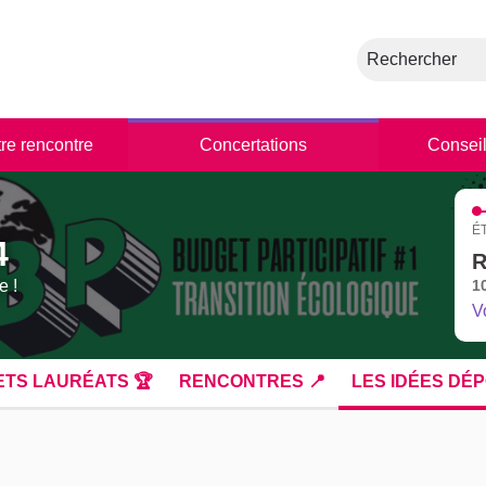
Rechercher
tre rencontre
Concertations
Conseil
É
4
R
e !
1
V
ETS LAURÉATS 🏆
RENCONTRES 📍
LES IDÉES DÉP