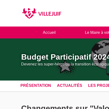
Panneau de gestion des cookies
Accueil
Le Maire à vo
Budget Participatif 202
Devenez les super-héros de la transition écologiqu
PRÉSENTATION
ACTUALITÉS
LES PROJ
Changements sur "Valor