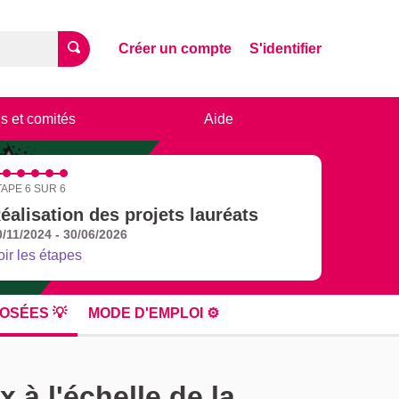
Créer un compte
S'identifier
s et comités
Aide
TAPE 6 SUR 6
éalisation des projets lauréats
0/11/2024 - 30/06/2026
oir les étapes
OSÉES 💡
MODE D'EMPLOI ⚙️
à l'échelle de la