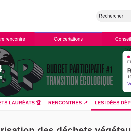
Rechercher
tre rencontre
Concertations
Conseil
É
4
R
e !
1
V
ETS LAURÉATS 🏆
RENCONTRES 📍
LES IDÉES DÉP
isation des déchets végétaux 