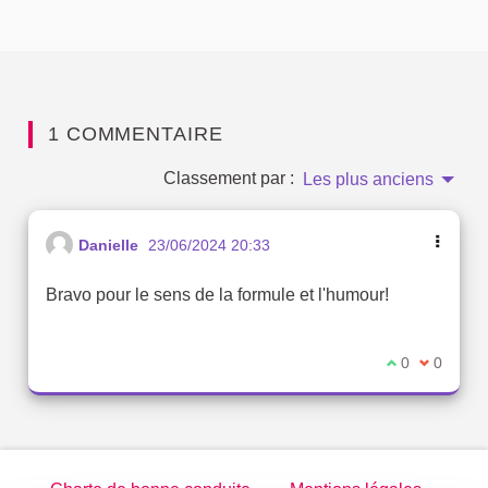
1 COMMENTAIRE
Classement par :
Les plus anciens
Danielle
23/06/2024 20:33
Bravo pour le sens de la formule et l'humour!
Je suis d'acc
0
Je ne sui
0