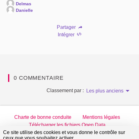
Delmas
Danielle
Partager
Intégrer
0 COMMENTAIRE
Classement par :
Les plus anciens
Charte de bonne conduite
Mentions légales
Télécharger les fichiers Open Data
Ce site utilise des cookies et vous donne le contrôle sur
jeparticipe.villejuif.fr sur Twitter
jeparticipe.villejuif.fr sur Facebook
jeparticipe.villejuif.fr sur Inst
jeparticipe.villejuif.fr su
ceux que vous souhaitez activer