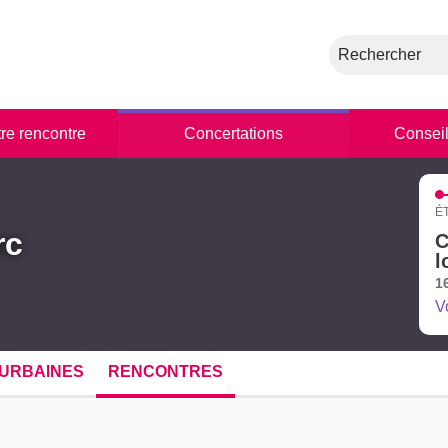
Rechercher
tre rencontre
Concertations
Conseil
É
rc
C
l
1
V
URBAINES
RENCONTRES