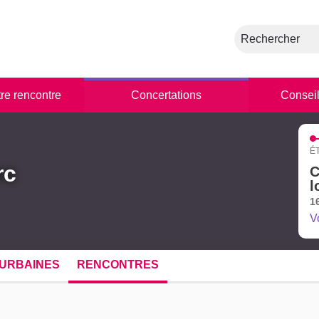
Rechercher
tre rencontre
Concertations
Conseil
É
rc
C
l
1
V
URBAINES
RENCONTRES