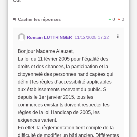
Cdt
Cacher les réponses
Je suis d'acc
0
Je ne sui
0
Romain LUTTRINGER
11/12/2025 17:32
Bonjour Madame Alauzet,
La loi du 11 février 2005 pour l’égalité des
droits et des chances, la participation et la
citoyenneté des personnes handicapées qui
définit les règles d’accessibilité applicables
aux établissements recevant du public. Si
depuis le 1er janvier 2015, tous les
commerces existants doivent respecter les
règles de la loi Handicap de 2005, les
exigences varient.
En effet, la règlementation tient compte de la
difficulté de modifier un bâti ancien. Différentes