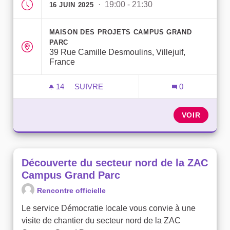
· 19:00 - 21:30
16 JUIN 2025
MAISON DES PROJETS CAMPUS GRAND
PARC
39 Rue Camille Desmoulins, Villejuif,
France
14
14 ABONNÉS
SUIVRE
0
PARTICIPEZ À L'AVENIR DE VOTRE QUAR
VOIR
Découverte du secteur nord de la ZAC
Campus Grand Parc
Rencontre officielle
Le service Démocratie locale vous convie à une
visite de chantier du secteur nord de la ZAC