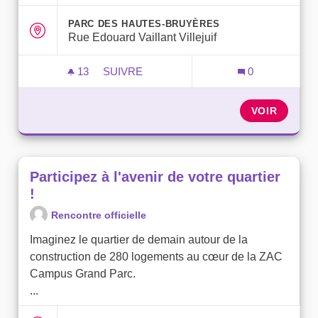
PARC DES HAUTES-BRUYÈRES
Rue Edouard Vaillant Villejuif
13
13 ABONNÉS
SUIVRE
0
PARTICIPEZ À L'AVENIR DE VOTRE QUAR
VOIR
Participez à l'avenir de votre quartier
!
Rencontre officielle
Imaginez le quartier de demain autour de la
construction de 280 logements au cœur de la ZAC
Campus Grand Parc.
...