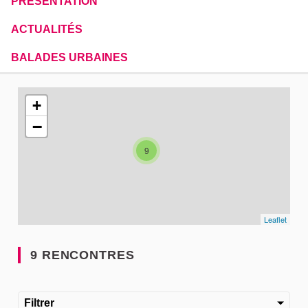
PRÉSENTATION
ACTUALITÉS
BALADES URBAINES
L'élément suivant est une carte qui présente les éléments de
+
−
9
Leaflet
9 RENCONTRES
Filtrer