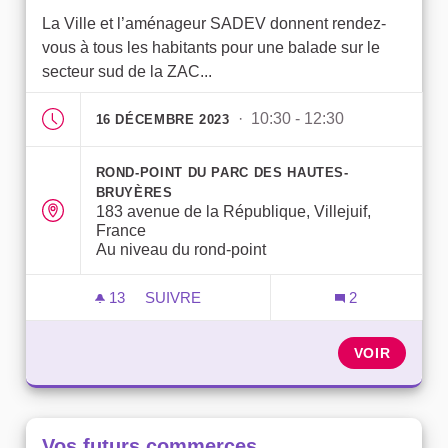
La Ville et l’aménageur SADEV donnent rendez-
vous à tous les habitants pour une balade sur le
secteur sud de la ZAC...
· 10:30 - 12:30
16 DÉCEMBRE 2023
ROND-POINT DU PARC DES HAUTES-
BRUYÈRES
183 avenue de la République, Villejuif,
France
Au niveau du rond-point
13
13 ABONNÉS
SUIVRE
2
DÉCOUVERTE DU SECTEUR SUD DE LA
VOIR
Vos futurs commerces