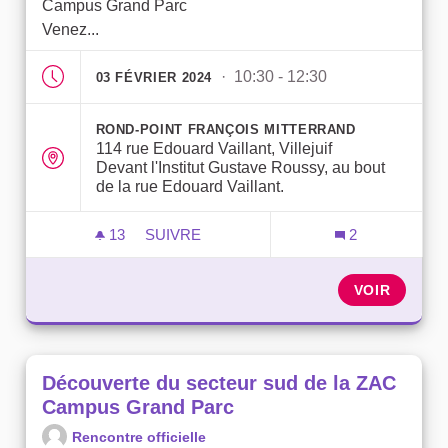
Campus Grand Parc
Venez...
· 10:30 - 12:30
03 FÉVRIER 2024
ROND-POINT FRANÇOIS MITTERRAND
114 rue Edouard Vaillant, Villejuif
Devant l'Institut Gustave Roussy, au bout
de la rue Edouard Vaillant.
13
13 ABONNÉS
SUIVRE
2
DÉCOUVERTE DU SECTEUR NORD DE L
VOIR
Découverte du secteur sud de la ZAC
Campus Grand Parc
Rencontre officielle