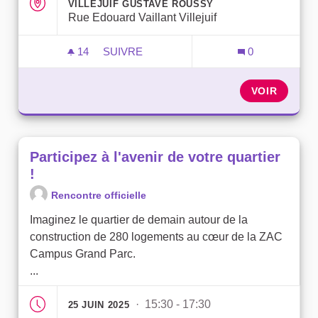
VILLEJUIF GUSTAVE ROUSSY
Rue Edouard Vaillant Villejuif
14
14 ABONNÉS
SUIVRE
0
PARTICIPEZ À L'AVENIR DE VOTRE QUAR
VOIR
Participez à l'avenir de votre quartier
!
Rencontre officielle
Imaginez le quartier de demain autour de la
construction de 280 logements au cœur de la ZAC
Campus Grand Parc.
...
· 15:30 - 17:30
25 JUIN 2025