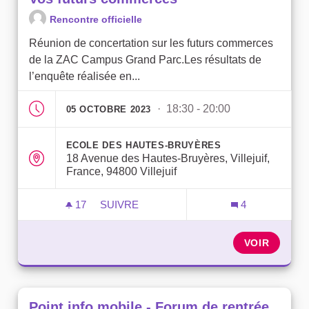
Rencontre officielle
Réunion de concertation sur les futurs commerces
de la ZAC Campus Grand Parc.Les résultats de
l’enquête réalisée en...
· 18:30 - 20:00
05 OCTOBRE 2023
ECOLE DES HAUTES-BRUYÈRES
18 Avenue des Hautes-Bruyères, Villejuif,
France, 94800 Villejuif
17
17 ABONNÉS
SUIVRE
4
VOS FUTURS COMMERCES
VOIR
Point info mobile - Forum de rentrée