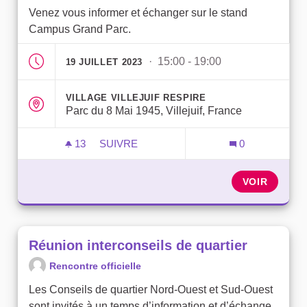
Venez vous informer et échanger sur le stand
Campus Grand Parc.
· 15:00 - 19:00
19 JUILLET 2023
VILLAGE VILLEJUIF RESPIRE
Parc du 8 Mai 1945, Villejuif, France
13
13 ABONNÉS
SUIVRE
0
POINT INFO MOBILE - PARC DU 8 MAI
VOIR
Réunion interconseils de quartier
Rencontre officielle
Les Conseils de quartier Nord-Ouest et Sud-Ouest
sont invités à un temps d’information et d’échange