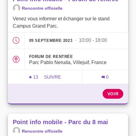
Rencontre officielle
Venez vous informer et échanger sur le stand
Campus Grand Parc.
· 10:00 - 18:00
09 SEPTEMBRE 2023
FORUM DE RENTRÉE
Parc Pablo Neruda, Villejuif, France
13
13 ABONNÉS
SUIVRE
0
POINT INFO MOBILE - FORUM DE RENTR
VOIR
Point info mobile - Parc du 8 mai
Rencontre officielle