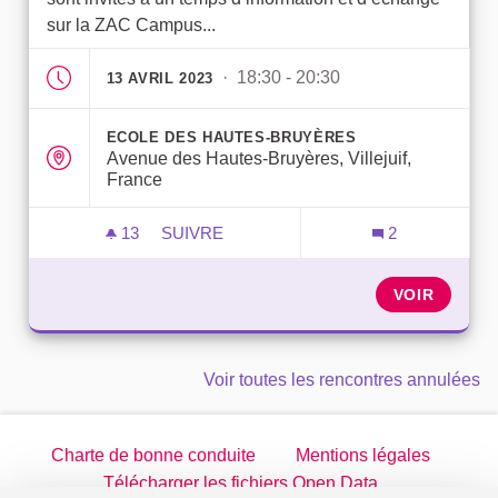
sur la ZAC Campus...
· 18:30 - 20:30
13 AVRIL 2023
ECOLE DES HAUTES-BRUYÈRES
Avenue des Hautes-Bruyères, Villejuif,
France
13
13 ABONNÉS
SUIVRE
2
RÉUNION INTERCONSEILS DE QUARTIE
VOIR
Voir toutes les rencontres annulées
Charte de bonne conduite
Mentions légales
Télécharger les fichiers Open Data