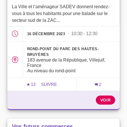
La Ville et l’aménageur SADEV donnent rendez-
vous à tous les habitants pour une balade sur le
secteur sud de la ZAC...
· 10:30 - 12:30
16 DÉCEMBRE 2023
ROND-POINT DU PARC DES HAUTES-
BRUYÈRES
183 avenue de la République, Villejuif,
France
Au niveau du rond-point
13
13 ABONNÉS
SUIVRE
2
DÉCOUVERTE DU SECTEUR SUD DE LA
VOIR
Vos futurs commerces