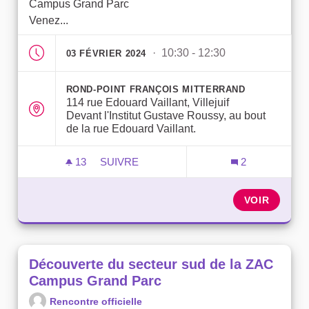
Campus Grand Parc
Venez...
· 10:30 - 12:30
03 FÉVRIER 2024
ROND-POINT FRANÇOIS MITTERRAND
114 rue Edouard Vaillant, Villejuif
Devant l'Institut Gustave Roussy, au bout
de la rue Edouard Vaillant.
13
13 ABONNÉS
SUIVRE
2
DÉCOUVERTE DU SECTEUR NORD DE L
VOIR
Découverte du secteur sud de la ZAC
Campus Grand Parc
Rencontre officielle