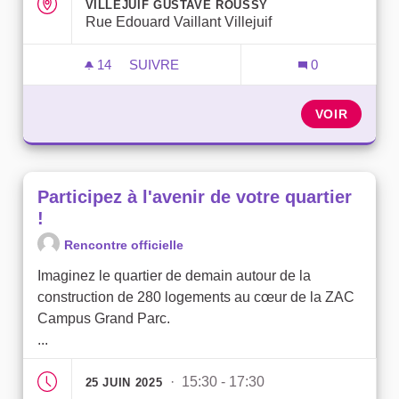
VILLEJUIF GUSTAVE ROUSSY
Rue Edouard Vaillant Villejuif
14
14 ABONNÉS
SUIVRE
0
PARTICIPEZ À L'AVENIR DE VOTRE QUAR
VOIR
Participez à l'avenir de votre quartier
!
Rencontre officielle
Imaginez le quartier de demain autour de la
construction de 280 logements au cœur de la ZAC
Campus Grand Parc.
...
· 15:30 - 17:30
25 JUIN 2025