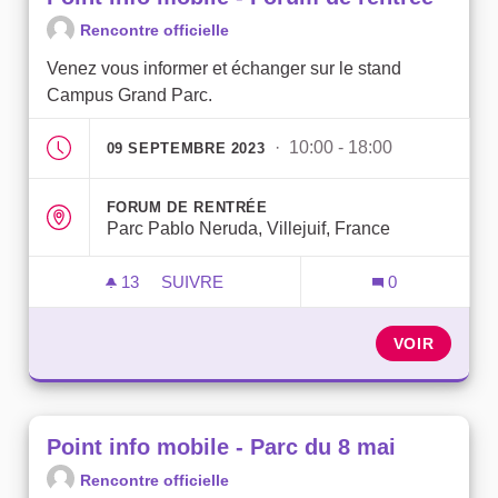
Rencontre officielle
Venez vous informer et échanger sur le stand
Campus Grand Parc.
· 10:00 - 18:00
09 SEPTEMBRE 2023
FORUM DE RENTRÉE
Parc Pablo Neruda, Villejuif, France
13
13 ABONNÉS
SUIVRE
0
POINT INFO MOBILE - FORUM DE RENTR
VOIR
Point info mobile - Parc du 8 mai
Rencontre officielle