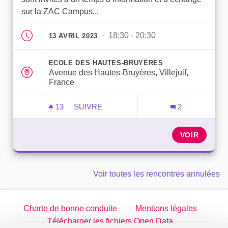
sur la ZAC Campus...
· 18:30 - 20:30
13 AVRIL 2023
ECOLE DES HAUTES-BRUYÈRES
Avenue des Hautes-Bruyères, Villejuif,
France
13
13 ABONNÉS
SUIVRE
2
RÉUNION INTERCONSEILS DE QUARTIE
VOIR
Voir toutes les rencontres annulées
Charte de bonne conduite
Mentions légales
Télécharger les fichiers Open Data