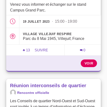
Venez vous informer et échanger sur le stand
Campus Grand Parc.
· 15:00 - 19:00
19 JUILLET 2023
VILLAGE VILLEJUIF RESPIRE
Parc du 8 Mai 1945, Villejuif, France
13
13 ABONNÉS
SUIVRE
0
POINT INFO MOBILE - PARC DU 8 MAI
VOIR
Réunion interconseils de quartier
Rencontre officielle
Les Conseils de quartier Nord-Ouest et Sud-Ouest
sont invités à un temps d’information et d’échange