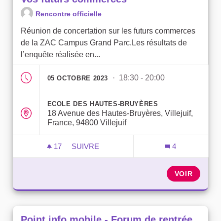
Rencontre officielle
Réunion de concertation sur les futurs commerces
de la ZAC Campus Grand Parc.Les résultats de
l’enquête réalisée en...
· 18:30 - 20:00
05 OCTOBRE 2023
ECOLE DES HAUTES-BRUYÈRES
18 Avenue des Hautes-Bruyères, Villejuif,
France, 94800 Villejuif
17
17 ABONNÉS
SUIVRE
4
VOS FUTURS COMMERCES
VOIR
Point info mobile - Forum de rentrée