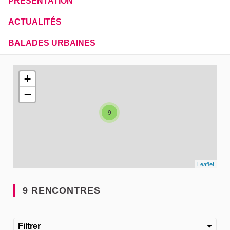
PRÉSENTATION
ACTUALITÉS
BALADES URBAINES
L'élément suivant est une carte qui présente les éléments de
+
−
9
Leaflet
9 RENCONTRES
Filtrer