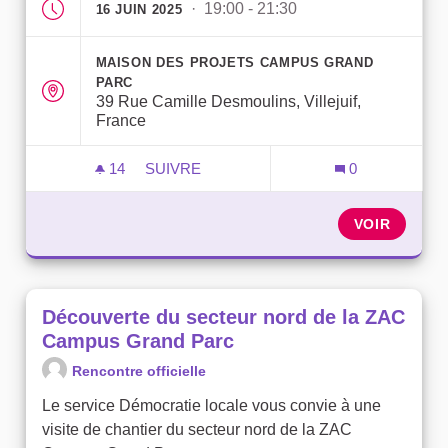
· 19:00 - 21:30
16 JUIN 2025
MAISON DES PROJETS CAMPUS GRAND
PARC
39 Rue Camille Desmoulins, Villejuif,
France
14
14 ABONNÉS
SUIVRE
0
PARTICIPEZ À L'AVENIR DE VOTRE QUAR
VOIR
Découverte du secteur nord de la ZAC
Campus Grand Parc
Rencontre officielle
Le service Démocratie locale vous convie à une
visite de chantier du secteur nord de la ZAC