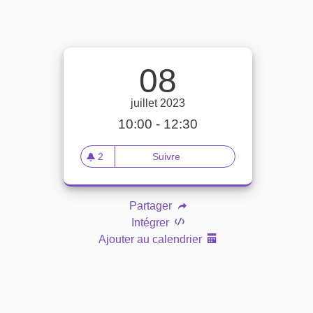
08
juillet 2023
10:00 - 12:30
2
Suivre
Rendez-vous avec les élu·e·s
2 abonnés
ne)
Partager
Intégrer
Ajouter au calendrier