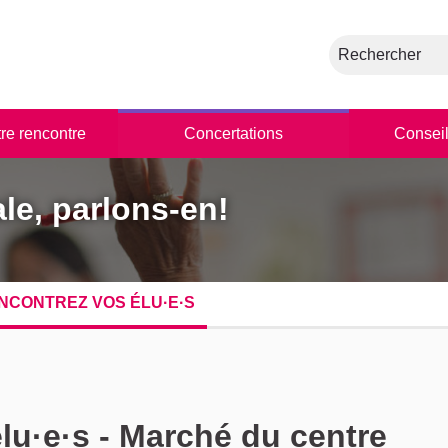
Rechercher
tre rencontre
Concertations
Conseil
le, parlons-en!
NCONTREZ VOS ÉLU·E·S
lu·e·s - Marché du centre