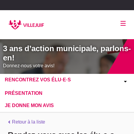
Panneau de gestion des cookies
3 ans d’action municipale, parlons-
en!
Donnez-nous votre avis!
RENCONTREZ VOS ÉLU·E·S
PRÉSENTATION
JE DONNE MON AVIS
Retour à la liste