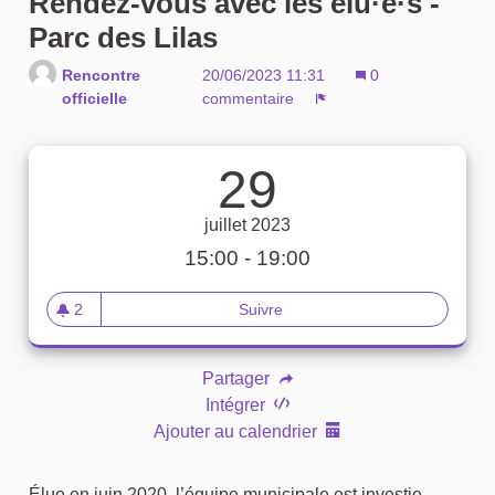
Rendez-vous avec les élu·e·s -
Parc des Lilas
Rencontre
20/06/2023 11:31
0
officielle
commentaire
Signaler
29
juillet 2023
15:00 - 19:00
2
Suivre
Rendez-vous avec les élu·e·s 
2 abonnés
Partager
Intégrer
Ajouter au calendrier
Élue en juin 2020, l’équipe municipale est investie