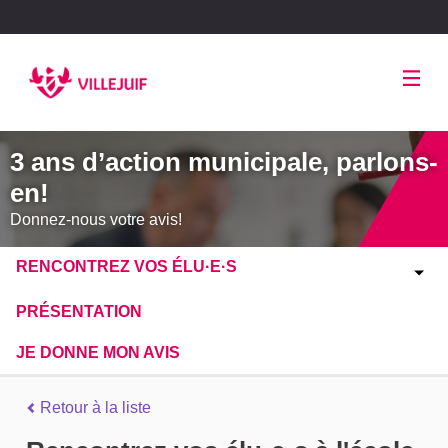
Panneau de gestion des cookies
3 ans d’action municipale, parlons-
en!
Donnez-nous votre avis!
RENCONTREZ VOS ÉLU·E·S
PRÉSENTATION
JE DONNE MON AVIS
Retour à la liste