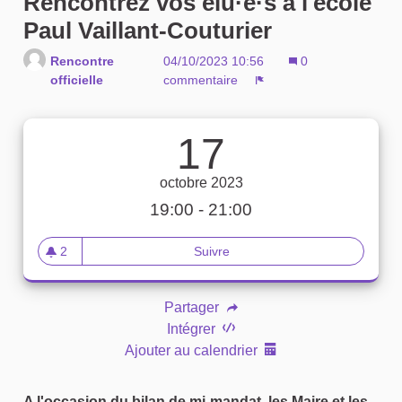
Rencontrez vos élu·e·s à l'école
Paul Vaillant-Couturier
Rencontre
04/10/2023 10:56
0
officielle
commentaire
Signaler
17
octobre 2023
19:00 - 21:00
2
Suivre
Rencontrez vos élu·e·s à l'éco
2 abonnés
Partager
Intégrer
Ajouter au calendrier
A l'occasion du bilan de mi-mandat, les Maire et les