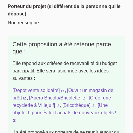
Porteur du projet (si différent de la personne qui le
dépose)
Non renseigné
Cette proposition a été retenue parce
que :
Elle répond aux critères de recevabilité du budget
participatif. Elle sera fusionnée avec les idées
suivantes :
[Depot vente solidaire]
,
[Ouvrir un magasin de
(Lien externe)
prêt]
,
[Apero Bricolo/Bricolette]
,
[Créer une
(Lien externe)
(Lien externe)
recyclerie à Villejuif]
,
[Bricothèque]
,
[Une
(Lien externe)
(Lien externe)
objetech pour éviter l'achats de nouveaux objets !]
(Lien externe)
Il a été proposé aux porteurs de se réunir autour du