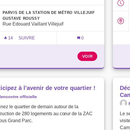
PARVIS DE LA STATION DE MÉTRO VILLEJUIF
GUSTAVE ROUSSY
Rue Edouard Vaillant Villejuif
14
14 ABONNÉS
SUIVRE
0
PARTICIPEZ À L'AVENIR DE VOTRE QUARTIER !
VOIR
icipez à l'avenir de votre quartier !
Déc
Cam
encontre officielle
nez le quartier de demain autour de la
truction de 280 logements au cœur de la ZAC
Le s
us Grand Parc.
visi
Camp