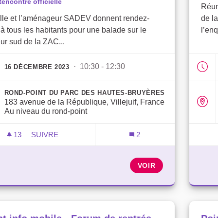
encontre officielle
Réun
ille et l’aménageur SADEV donnent rendez-
de l
à tous les habitants pour une balade sur le
l’enq
ur sud de la ZAC...
· 10:30 - 12:30
16 DÉCEMBRE 2023
ROND-POINT DU PARC DES HAUTES-BRUYÈRES
183 avenue de la République, Villejuif, France
Au niveau du rond-point
13
13 ABONNÉS
SUIVRE
2
DÉCOUVERTE DU SECTEUR SUD DE LA ZAC CAMP
VOIR