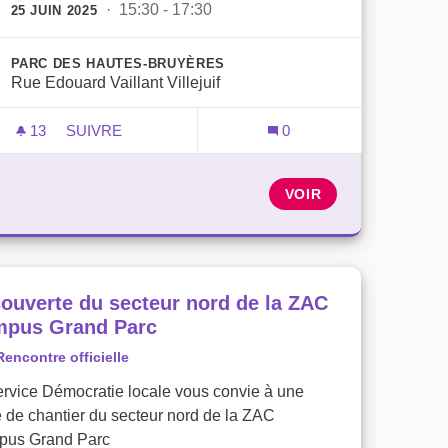
· 15:30 - 17:30
25 JUIN 2025
PARC DES HAUTES-BRUYÈRES
Rue Edouard Vaillant Villejuif
13
13 ABONNÉS
SUIVRE
0
PARTICIPEZ À L'AVENIR DE VOTRE QUARTIER !
VOIR
ouverte du secteur nord de la ZAC
pus Grand Parc
Rencontre officielle
ervice Démocratie locale vous convie à une
te de chantier du secteur nord de la ZAC
us Grand Parc