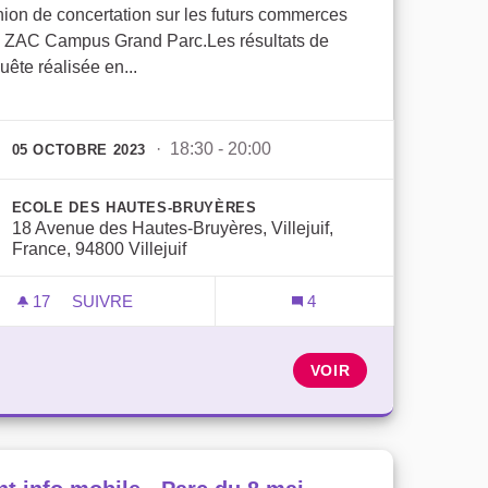
ion de concertation sur les futurs commerces
a ZAC Campus Grand Parc.Les résultats de
uête réalisée en...
· 18:30 - 20:00
05 OCTOBRE 2023
ECOLE DES HAUTES-BRUYÈRES
18 Avenue des Hautes-Bruyères, Villejuif,
France, 94800 Villejuif
17
17 ABONNÉS
SUIVRE
4
US GRAND PARC
VOS FUTURS COMMERCES
VOIR