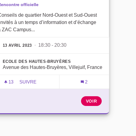
encontre officielle
Conseils de quartier Nord-Ouest et Sud-Ouest
invités à un temps d’information et d’échange
la ZAC Campus...
· 18:30 - 20:30
13 AVRIL 2023
ECOLE DES HAUTES-BRUYÈRES
Avenue des Hautes-Bruyères, Villejuif, France
13
13 ABONNÉS
SUIVRE
2
RÉUNION INTERCONSEILS DE QUARTIER
VOIR