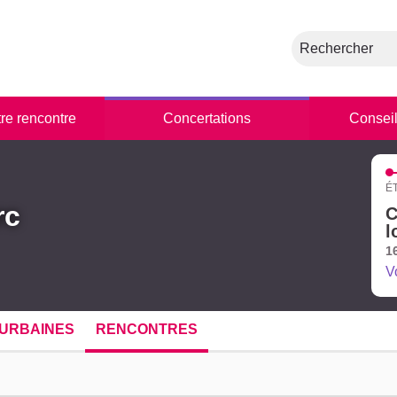
Rechercher
tre rencontre
Concertations
Conseil
É
rc
C
l
1
V
URBAINES
RENCONTRES