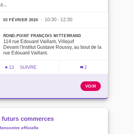
z...
· 10:30 - 12:30
03 FÉVRIER 2024
ROND-POINT FRANÇOIS MITTERRAND
114 rue Edouard Vaillant, Villejuif
Devant l'Institut Gustave Roussy, au bout de la
rue Edouard Vaillant.
13
13 ABONNÉS
SUIVRE
2
DÉCOUVERTE DU SECTEUR NORD DE LA ZAC CAM
VOIR
 futurs commerces
Rencontre officielle