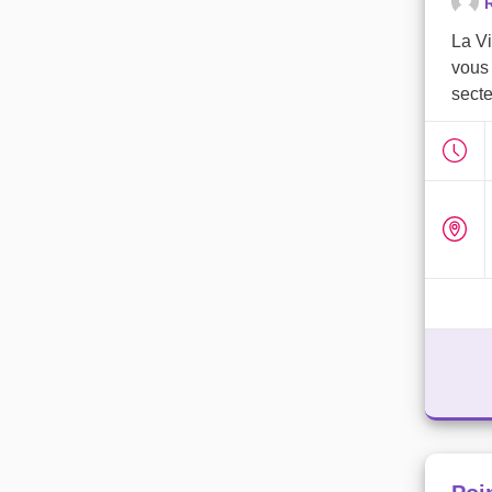
R
La V
vous 
secte