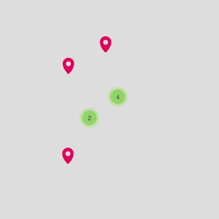
ments de cette page comme des points de carte. L'élément peut êt
4
2