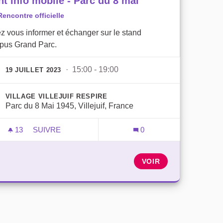
nt info mobile - Parc du 8 mai
Rencontre officielle
z vous informer et échanger sur le stand
us Grand Parc.
· 15:00 - 19:00
19 JUILLET 2023
VILLAGE VILLEJUIF RESPIRE
Parc du 8 Mai 1945, Villejuif, France
13
13 ABONNÉS
SUIVRE
0
POINT INFO MOBILE - PARC DU 8 MAI
VOIR