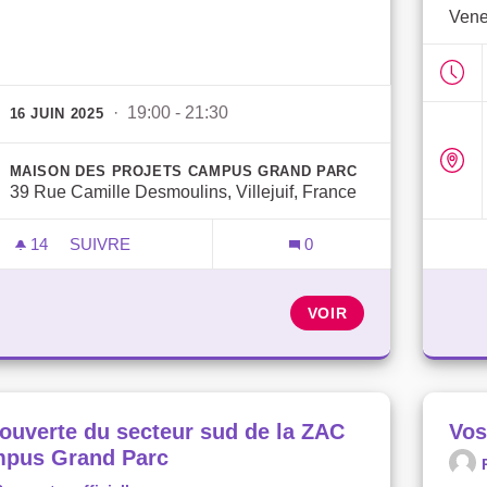
Vene
· 19:00 - 21:30
16 JUIN 2025
MAISON DES PROJETS CAMPUS GRAND PARC
39 Rue Camille Desmoulins, Villejuif, France
14
14 ABONNÉS
SUIVRE
0
PARTICIPEZ À L'AVENIR DE VOTRE QUARTIER !
VOIR
ouverte du secteur sud de la ZAC
Vos
pus Grand Parc