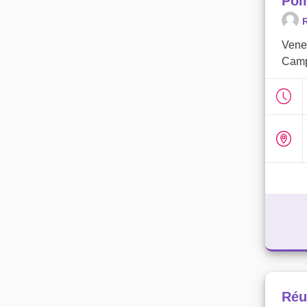
Poi
R
Venez
Camp
Réu