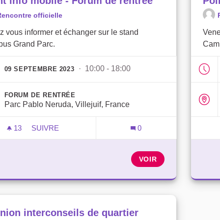
nt info mobile - Forum de rentrée
Poi
encontre officielle
 vous informer et échanger sur le stand
Vene
us Grand Parc.
Camp
· 10:00 - 18:00
09 SEPTEMBRE 2023
FORUM DE RENTRÉE
Parc Pablo Neruda, Villejuif, France
13
13 ABONNÉS
SUIVRE
0
POINT INFO MOBILE - FORUM DE RENTRÉE
VOIR
nion interconseils de quartier