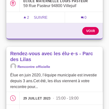
ÉCOLE MATERNELLE LOUIS PASTEUR
59 Rue Pasteur 94800 Villejuif
2
2 ABONNÉS
SUIVRE
0
RENDEZ-VOUS AVEC LES ÉLU·E·S - PAS
VOIR
Rendez-vous avec les élu·e·s - Parc
des Lilas
Rencontre officielle
Élue en juin 2020, l’équipe municipale est investie
depuis 3 ans.Cet été, les élus viennent à votre
rencontre pour...
· 15:00 - 19:00
29 JUILLET 2023