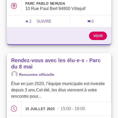
PARC PABLO NERUDA
10 Rue Paul Bert 94800 Villejuif
2
2 ABONNÉS
SUIVRE
0
RENDEZ-VOUS AVEC LES ÉLU·E·S - PAR
VOIR
Rendez-vous avec les élu·e·s - Parc
du 8 mai
Rencontre officielle
Élue en juin 2020, l’équipe municipale est investie
depuis 3 ans.Cet été, les élus viennent à votre
rencontre pour...
· 15:00 - 18:00
15 JUILLET 2023