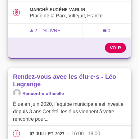
MARCHÉ EUGÈNE VARLIN
Place de la Paix, Villejuif, France
2
2 ABONNÉS
SUIVRE
0
RENDEZ-VOUS AVEC LES ÉLU·E·S - MA
VOIR
Rendez-vous avec les élu·e·s - Léo
Lagrange
Rencontre officielle
Élue en juin 2020, l’équipe municipale est investie
depuis 3 ans.Cet été, les élus viennent à votre
rencontre pour...
· 16:00 - 19:00
07 JUILLET 2023