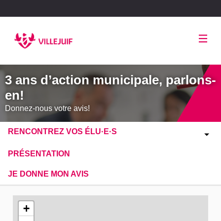
Panneau de gestion des cookies
3 ans d’action municipale, parlons-
en!
Donnez-nous votre avis!
RENCONTREZ VOS ÉLU·E·S
PRÉSENTATION
JE DONNE MON AVIS
L'élément suivant est une carte qui présente les éléments de
+