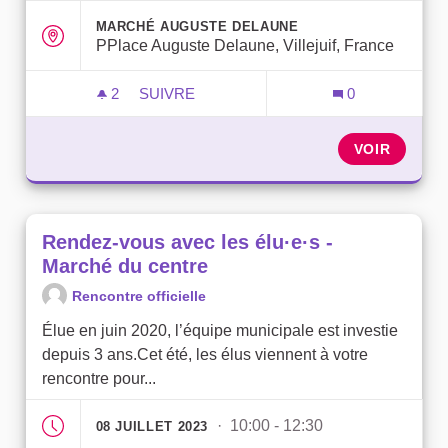
MARCHÉ AUGUSTE DELAUNE
PPlace Auguste Delaune, Villejuif, France
2
2 ABONNÉS
SUIVRE
0
RENDEZ-VOUS AVEC LES ÉLU·E·S - MA
VOIR
Rendez-vous avec les élu·e·s -
Marché du centre
Rencontre officielle
Élue en juin 2020, l’équipe municipale est investie
depuis 3 ans.Cet été, les élus viennent à votre
rencontre pour...
· 10:00 - 12:30
08 JUILLET 2023