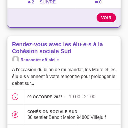
2
2 ABONNÉS
SUIVRE
0
RENDEZ-VOUS AVEC LES ÉLU·E·S À LA 
VOIR
Rendez-vous avec les élu·e·s à la
Cohésion sociale Sud
Rencontre officielle
A l'occasion du bilan de mi-mandat, les Maire et les
élu·e·s viennent à votre rencontre pour prolonger le
débat sur...
· 19:00 - 21:00
09 OCTOBRE 2023
COHÉSION SOCIALE SUD
38 sentier Benoit Malon 94800 Villejuif