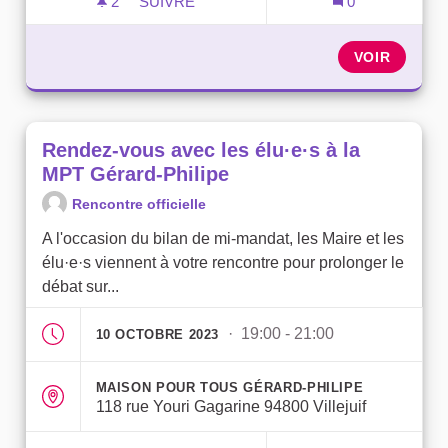
2
2 ABONNÉS
SUIVRE
0
RENCONTREZ VOS ÉLU·E·S À LA MPT JU
VOIR
Rendez-vous avec les élu·e·s à la
MPT Gérard-Philipe
Rencontre officielle
A l'occasion du bilan de mi-mandat, les Maire et les
élu·e·s viennent à votre rencontre pour prolonger le
débat sur...
· 19:00 - 21:00
10 OCTOBRE 2023
MAISON POUR TOUS GÉRARD-PHILIPE
118 rue Youri Gagarine 94800 Villejuif