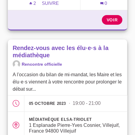
2
2 ABONNÉS
SUIVRE
0
RENDEZ-VOUS AVEC LES ÉLU·E·S À LA 
VOIR
Rendez-vous avec les élu·e·s à la
médiathèque
Rencontre officielle
A l'occasion du bilan de mi-mandat, les Maire et les
élu·e·s viennent à votre rencontre pour prolonger le
débat sur...
· 19:00 - 21:00
05 OCTOBRE 2023
MÉDIATHÈQUE ELSA-TRIOLET
1 Esplanade Pierre-Yves Cosnier, Villejuif,
France 94800 Villejuif