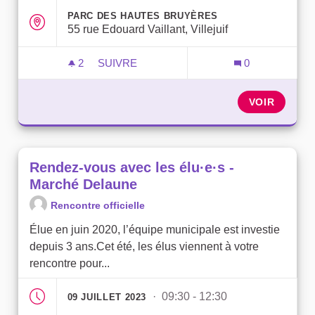
PARC DES HAUTES BRUYÈRES
55 rue Edouard Vaillant, Villejuif
2
2 ABONNÉS
SUIVRE
0
RENDEZ-VOUS AVEC LES ÉLU·E·S - HA
VOIR
Rendez-vous avec les élu·e·s -
Marché Delaune
Rencontre officielle
Élue en juin 2020, l’équipe municipale est investie
depuis 3 ans.Cet été, les élus viennent à votre
rencontre pour...
· 09:30 - 12:30
09 JUILLET 2023