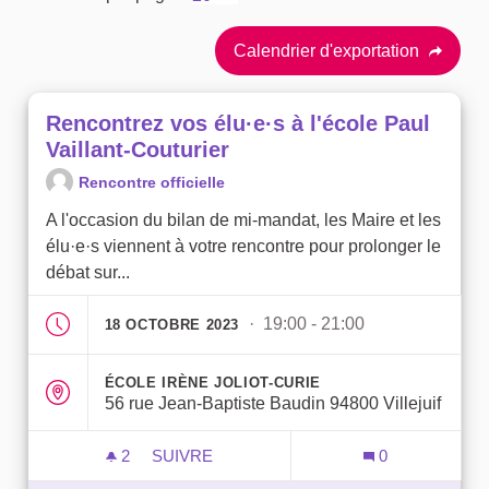
Calendrier d'exportation
Rencontrez vos élu·e·s à l'école Paul
Vaillant-Couturier
Rencontre officielle
A l'occasion du bilan de mi-mandat, les Maire et les
élu·e·s viennent à votre rencontre pour prolonger le
débat sur...
· 19:00 - 21:00
18 OCTOBRE 2023
ÉCOLE IRÈNE JOLIOT-CURIE
56 rue Jean-Baptiste Baudin 94800 Villejuif
2
2 ABONNÉS
SUIVRE
0
RENCONTREZ VOS ÉLU·E·S À L'ÉCOLE P