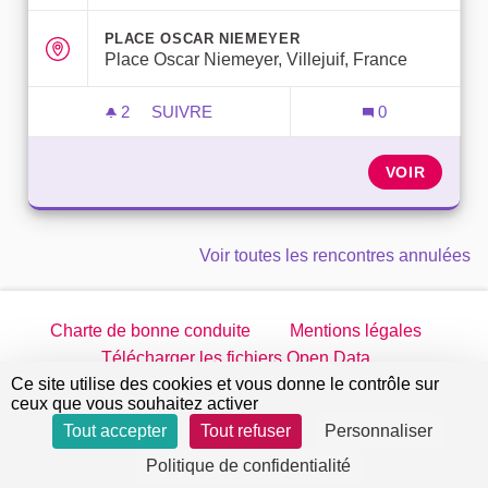
PLACE OSCAR NIEMEYER
Place Oscar Niemeyer, Villejuif, France
2
2 ABONNÉS
SUIVRE
0
RENDEZ-VOUS AVEC LES ÉLU·E·S - LÉO
VOIR
Voir toutes les rencontres annulées
Charte de bonne conduite
Mentions légales
Télécharger les fichiers Open Data
Ce site utilise des cookies et vous donne le contrôle sur
jeparticipe.villejuif.fr sur Twitter
jeparticipe.villejuif.fr sur Facebook
jeparticipe.villejuif.fr sur Inst
jeparticipe.villejuif.fr su
ceux que vous souhaitez activer
Tout accepter
Tout refuser
Personnaliser
Site réalisé par
Open Source Politics
grâce au
logiciel
(Lien externe)
Politique de confidentialité
libre Decidim
.
(Lien externe)