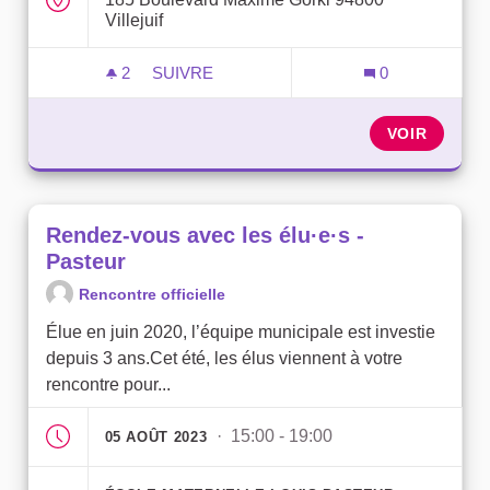
Villejuif
2
2 ABONNÉS
SUIVRE
0
RENDEZ-VOUS AVEC LES ÉLU·E·S - PA
VOIR
Rendez-vous avec les élu·e·s -
Pasteur
Rencontre officielle
Élue en juin 2020, l’équipe municipale est investie
depuis 3 ans.Cet été, les élus viennent à votre
rencontre pour...
· 15:00 - 19:00
05 AOÛT 2023