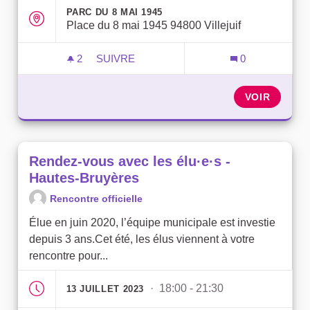
PARC DU 8 MAI 1945
Place du 8 mai 1945 94800 Villejuif
2
2 ABONNÉS
SUIVRE
0
RENDEZ-VOUS AVEC LES ÉLU·E·S - PARC
VOIR
Rendez-vous avec les élu·e·s -
Hautes-Bruyères
Rencontre officielle
Élue en juin 2020, l’équipe municipale est investie
depuis 3 ans.Cet été, les élus viennent à votre
rencontre pour...
· 18:00 - 21:30
13 JUILLET 2023