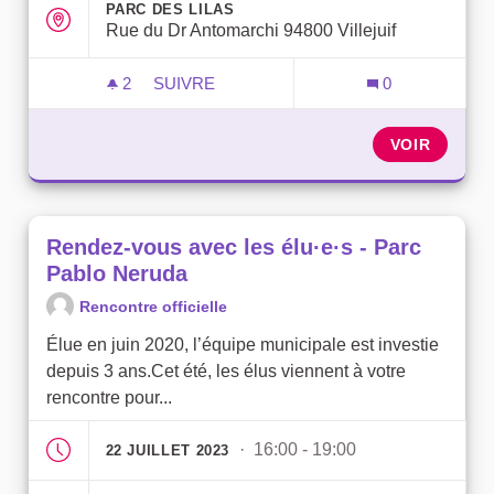
PARC DES LILAS
Rue du Dr Antomarchi 94800 Villejuif
2
2 ABONNÉS
SUIVRE
0
RENDEZ-VOUS AVEC LES ÉLU·E·S - PARC
VOIR
Rendez-vous avec les élu·e·s - Parc
Pablo Neruda
Rencontre officielle
Élue en juin 2020, l’équipe municipale est investie
depuis 3 ans.Cet été, les élus viennent à votre
rencontre pour...
· 16:00 - 19:00
22 JUILLET 2023