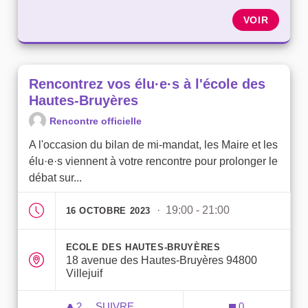
VOIR
Rencontrez vos élu·e·s à l'école des
Hautes-Bruyères
Rencontre officielle
A l'occasion du bilan de mi-mandat, les Maire et les
élu·e·s viennent à votre rencontre pour prolonger le
débat sur...
· 19:00 - 21:00
16 OCTOBRE 2023
ECOLE DES HAUTES-BRUYÈRES
18 avenue des Hautes-Bruyères 94800
Villejuif
2
2 ABONNÉS
SUIVRE
0