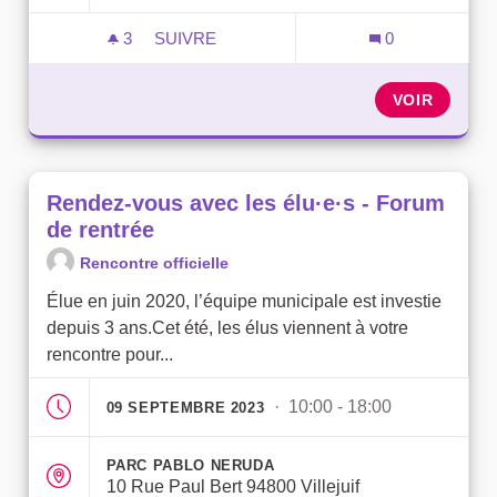
3
3 ABONNÉS
SUIVRE
0
RENDEZ-VOUS AVEC LES ÉLU·E·S À LA 
VOIR
Rendez-vous avec les élu·e·s - Forum
de rentrée
Rencontre officielle
Élue en juin 2020, l’équipe municipale est investie
depuis 3 ans.Cet été, les élus viennent à votre
rencontre pour...
· 10:00 - 18:00
09 SEPTEMBRE 2023
PARC PABLO NERUDA
10 Rue Paul Bert 94800 Villejuif