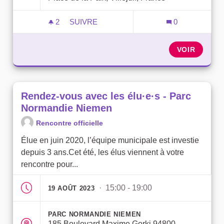
2
2 ABONNÉS
SUIVRE
0
RENDEZ-VOUS AVEC LES ÉLU·E·S - MA
VOIR
Rendez-vous avec les élu·e·s - Parc
Normandie Niemen
Rencontre officielle
Élue en juin 2020, l’équipe municipale est investie
depuis 3 ans.Cet été, les élus viennent à votre
rencontre pour...
· 15:00 - 19:00
19 AOÛT 2023
PARC NORMANDIE NIEMEN
185 Boulevard Maxime Gorki 94800