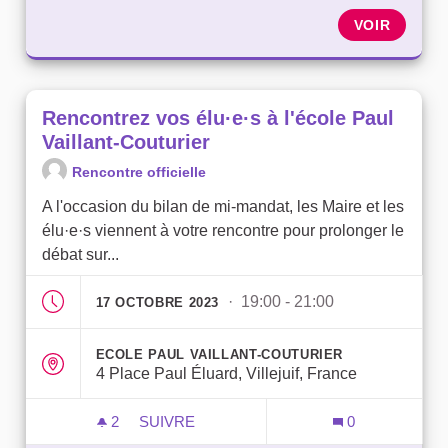
VOIR
Rencontrez vos élu·e·s à l'école Paul
Vaillant-Couturier
Rencontre officielle
A l'occasion du bilan de mi-mandat, les Maire et les
élu·e·s viennent à votre rencontre pour prolonger le
débat sur...
· 19:00 - 21:00
17 OCTOBRE 2023
ECOLE PAUL VAILLANT-COUTURIER
4 Place Paul Éluard, Villejuif, France
2
2 ABONNÉS
SUIVRE
0
RENCONTREZ VOS ÉLU·E·S À L'ÉCOLE P