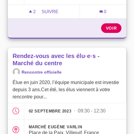
2
2 ABONNÉS
SUIVRE
0
RENDEZ-VOUS AVEC LES ÉLU·E·S - FO
VOIR
Rendez-vous avec les élu·e·s -
Marché du centre
Rencontre officielle
Élue en juin 2020, l’équipe municipale est investie
depuis 3 ans.Cet été, les élus viennent à votre
rencontre pour...
· 09:30 - 12:30
02 SEPTEMBRE 2023
MARCHÉ EUGÈNE VARLIN
Place de la Paix, Villejuif, France