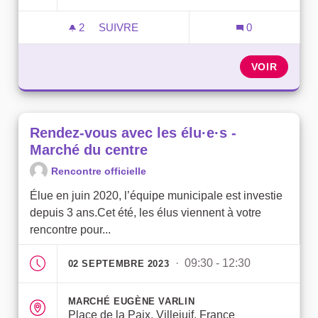
2
2 ABONNÉS
SUIVRE
0
RENDEZ-VOUS AVEC LES ÉLU·E·S - FO
VOIR
Rendez-vous avec les élu·e·s -
Marché du centre
Rencontre officielle
Élue en juin 2020, l’équipe municipale est investie
depuis 3 ans.Cet été, les élus viennent à votre
rencontre pour...
· 09:30 - 12:30
02 SEPTEMBRE 2023
MARCHÉ EUGÈNE VARLIN
Place de la Paix, Villejuif, France