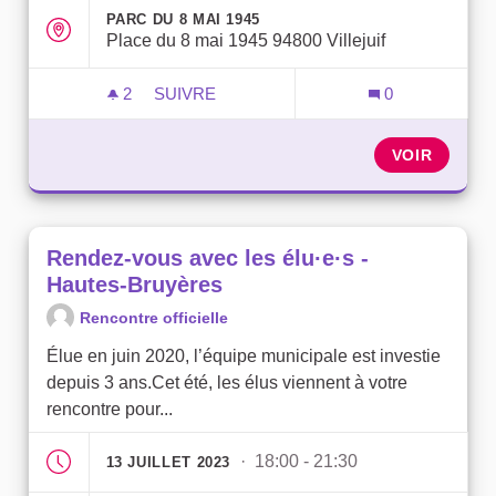
PARC DU 8 MAI 1945
Place du 8 mai 1945 94800 Villejuif
2
2 ABONNÉS
SUIVRE
0
RENDEZ-VOUS AVEC LES ÉLU·E·S - PARC
VOIR
Rendez-vous avec les élu·e·s -
Hautes-Bruyères
Rencontre officielle
Élue en juin 2020, l’équipe municipale est investie
depuis 3 ans.Cet été, les élus viennent à votre
rencontre pour...
· 18:00 - 21:30
13 JUILLET 2023