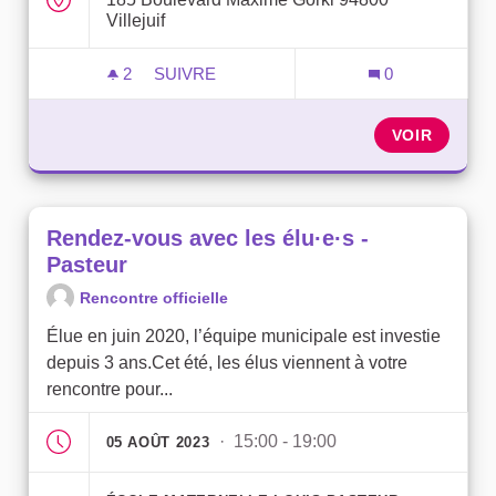
Villejuif
2
2 ABONNÉS
SUIVRE
0
RENDEZ-VOUS AVEC LES ÉLU·E·S - PA
VOIR
Rendez-vous avec les élu·e·s -
Pasteur
Rencontre officielle
Élue en juin 2020, l’équipe municipale est investie
depuis 3 ans.Cet été, les élus viennent à votre
rencontre pour...
· 15:00 - 19:00
05 AOÛT 2023