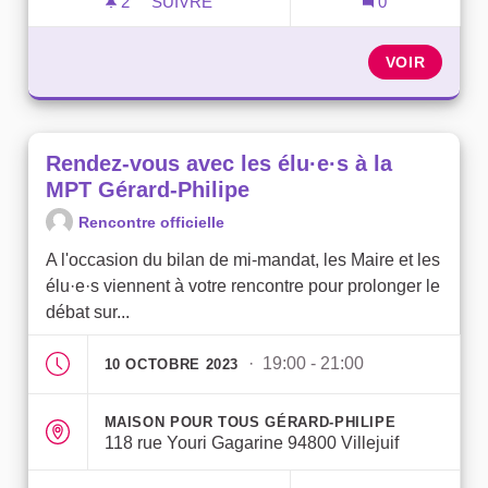
2
2 ABONNÉS
SUIVRE
0
RENCONTREZ VOS ÉLU·E·S À LA MPT JU
VOIR
Rendez-vous avec les élu·e·s à la
MPT Gérard-Philipe
Rencontre officielle
A l'occasion du bilan de mi-mandat, les Maire et les
élu·e·s viennent à votre rencontre pour prolonger le
débat sur...
· 19:00 - 21:00
10 OCTOBRE 2023
MAISON POUR TOUS GÉRARD-PHILIPE
118 rue Youri Gagarine 94800 Villejuif