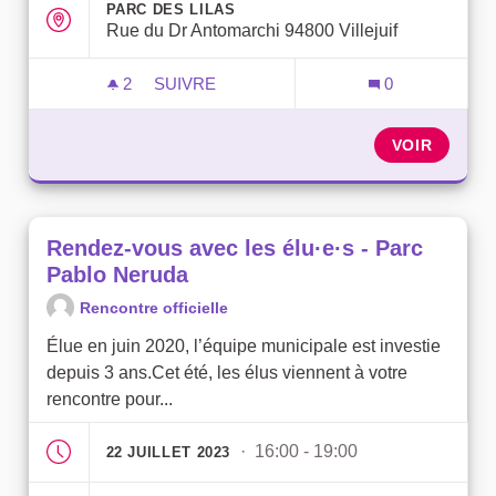
PARC DES LILAS
Rue du Dr Antomarchi 94800 Villejuif
2
2 ABONNÉS
SUIVRE
0
RENDEZ-VOUS AVEC LES ÉLU·E·S - PARC
VOIR
Rendez-vous avec les élu·e·s - Parc
Pablo Neruda
Rencontre officielle
Élue en juin 2020, l’équipe municipale est investie
depuis 3 ans.Cet été, les élus viennent à votre
rencontre pour...
· 16:00 - 19:00
22 JUILLET 2023