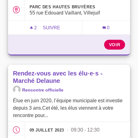
PARC DES HAUTES BRUYÈRES
55 rue Edouard Vaillant, Villejuif
2
2 ABONNÉS
SUIVRE
0
RENDEZ-VOUS AVEC LES ÉLU·E·S - HA
VOIR
Rendez-vous avec les élu·e·s -
Marché Delaune
Rencontre officielle
Élue en juin 2020, l’équipe municipale est investie
depuis 3 ans.Cet été, les élus viennent à votre
rencontre pour...
· 09:30 - 12:30
09 JUILLET 2023