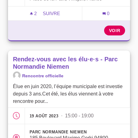
2
2 ABONNÉS
SUIVRE
0
RENDEZ-VOUS AVEC LES ÉLU·E·S - MA
VOIR
Rendez-vous avec les élu·e·s - Parc
Normandie Niemen
Rencontre officielle
Élue en juin 2020, l’équipe municipale est investie
depuis 3 ans.Cet été, les élus viennent à votre
rencontre pour...
· 15:00 - 19:00
19 AOÛT 2023
PARC NORMANDIE NIEMEN
185 Boulevard Maxime Gorki 94800