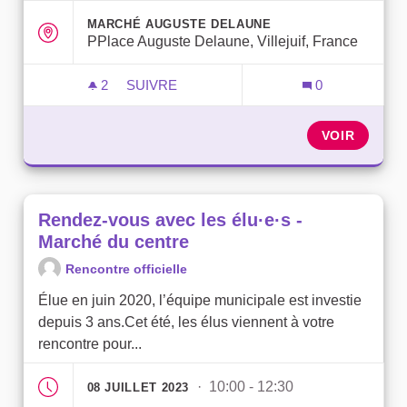
MARCHÉ AUGUSTE DELAUNE
PPlace Auguste Delaune, Villejuif, France
2
2 ABONNÉS
SUIVRE
0
RENDEZ-VOUS AVEC LES ÉLU·E·S - MA
VOIR
Rendez-vous avec les élu·e·s -
Marché du centre
Rencontre officielle
Élue en juin 2020, l’équipe municipale est investie
depuis 3 ans.Cet été, les élus viennent à votre
rencontre pour...
· 10:00 - 12:30
08 JUILLET 2023