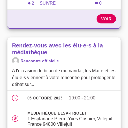
2
2 ABONNÉS
SUIVRE
0
RENDEZ-VOUS AVEC LES ÉLU·E·S À LA 
VOIR
Rendez-vous avec les élu·e·s à la
médiathèque
Rencontre officielle
A l'occasion du bilan de mi-mandat, les Maire et les
élu·e·s viennent à votre rencontre pour prolonger le
débat sur...
· 19:00 - 21:00
05 OCTOBRE 2023
MÉDIATHÈQUE ELSA-TRIOLET
1 Esplanade Pierre-Yves Cosnier, Villejuif,
France 94800 Villejuif