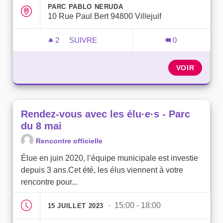
PARC PABLO NERUDA
10 Rue Paul Bert 94800 Villejuif
2
2 ABONNÉS
SUIVRE
0
RENDEZ-VOUS AVEC LES ÉLU·E·S - PAR
VOIR
Rendez-vous avec les élu·e·s - Parc
du 8 mai
Rencontre officielle
Élue en juin 2020, l’équipe municipale est investie
depuis 3 ans.Cet été, les élus viennent à votre
rencontre pour...
· 15:00 - 18:00
15 JUILLET 2023