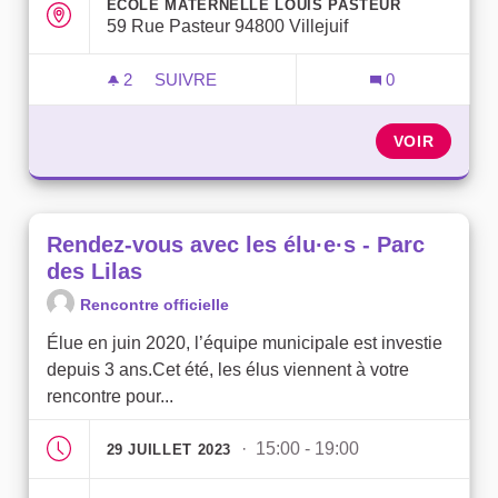
ÉCOLE MATERNELLE LOUIS PASTEUR
59 Rue Pasteur 94800 Villejuif
2
2 ABONNÉS
SUIVRE
0
RENDEZ-VOUS AVEC LES ÉLU·E·S - PAS
VOIR
Rendez-vous avec les élu·e·s - Parc
des Lilas
Rencontre officielle
Élue en juin 2020, l’équipe municipale est investie
depuis 3 ans.Cet été, les élus viennent à votre
rencontre pour...
· 15:00 - 19:00
29 JUILLET 2023