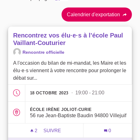
Calendrier d'exportation
Rencontrez vos élu·e·s à l'école Paul
Vaillant-Couturier
Rencontre officielle
A l'occasion du bilan de mi-mandat, les Maire et les
élu·e·s viennent à votre rencontre pour prolonger le
débat sur...
· 19:00 - 21:00
18 OCTOBRE 2023
ÉCOLE IRÈNE JOLIOT-CURIE
56 rue Jean-Baptiste Baudin 94800 Villejuif
2
2 ABONNÉS
SUIVRE
0
RENCONTREZ VOS ÉLU·E·S À L'ÉCOLE P