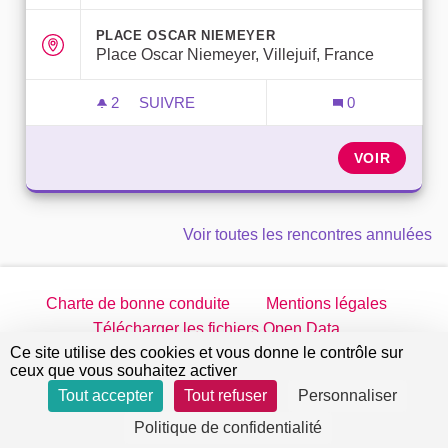
PLACE OSCAR NIEMEYER
Place Oscar Niemeyer, Villejuif, France
2
2 ABONNÉS
SUIVRE
0
RENDEZ-VOUS AVEC LES ÉLU·E·S - LÉO
VOIR
Voir toutes les rencontres annulées
Charte de bonne conduite
Mentions légales
Télécharger les fichiers Open Data
Ce site utilise des cookies et vous donne le contrôle sur
jeparticipe.villejuif.fr sur Twitter
jeparticipe.villejuif.fr sur Facebook
jeparticipe.villejuif.fr sur Inst
jeparticipe.villejuif.fr su
ceux que vous souhaitez activer
Tout accepter
Tout refuser
Personnaliser
Site réalisé par
Open Source Politics
grâce au
logiciel
(Lien externe)
Politique de confidentialité
libre Decidim
.
(Lien externe)