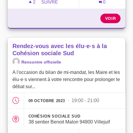
2
2 ABONNÉS
SUIVRE
0
RENDEZ-VOUS AVEC LES ÉLU·E·S À LA 
VOIR
Rendez-vous avec les élu·e·s à la
Cohésion sociale Sud
Rencontre officielle
A l'occasion du bilan de mi-mandat, les Maire et les
élu·e·s viennent à votre rencontre pour prolonger le
débat sur...
· 19:00 - 21:00
09 OCTOBRE 2023
COHÉSION SOCIALE SUD
38 sentier Benoit Malon 94800 Villejuif