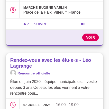
MARCHÉ EUGÈNE VARLIN
Place de la Paix, Villejuif, France
2
2 ABONNÉS
SUIVRE
0
RENDEZ-VOUS AVEC LES ÉLU·E·S - MA
VOIR
Rendez-vous avec les élu·e·s - Léo
Lagrange
Rencontre officielle
Élue en juin 2020, l’équipe municipale est investie
depuis 3 ans.Cet été, les élus viennent à votre
rencontre pour...
· 16:00 - 19:00
07 JUILLET 2023