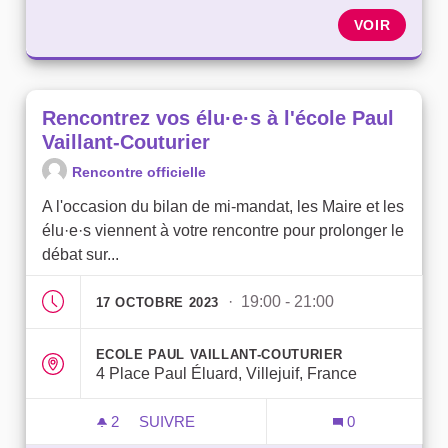
VOIR
Rencontrez vos élu·e·s à l'école Paul
Vaillant-Couturier
Rencontre officielle
A l'occasion du bilan de mi-mandat, les Maire et les
élu·e·s viennent à votre rencontre pour prolonger le
débat sur...
· 19:00 - 21:00
17 OCTOBRE 2023
ECOLE PAUL VAILLANT-COUTURIER
4 Place Paul Éluard, Villejuif, France
2
2 ABONNÉS
SUIVRE
0
RENCONTREZ VOS ÉLU·E·S À L'ÉCOLE P