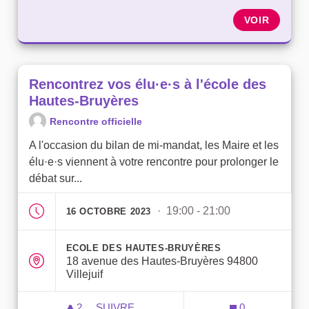
VOIR
Rencontrez vos élu·e·s à l'école des
Hautes-Bruyères
Rencontre officielle
A l'occasion du bilan de mi-mandat, les Maire et les
élu·e·s viennent à votre rencontre pour prolonger le
débat sur...
· 19:00 - 21:00
16 OCTOBRE 2023
ECOLE DES HAUTES-BRUYÈRES
18 avenue des Hautes-Bruyères 94800
Villejuif
2
2 ABONNÉS
SUIVRE
0