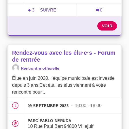
3
3 ABONNÉS
SUIVRE
0
RENDEZ-VOUS AVEC LES ÉLU·E·S À LA 
VOIR
Rendez-vous avec les élu·e·s - Forum
de rentrée
Rencontre officielle
Élue en juin 2020, l’équipe municipale est investie
depuis 3 ans.Cet été, les élus viennent à votre
rencontre pour...
· 10:00 - 18:00
09 SEPTEMBRE 2023
PARC PABLO NERUDA
10 Rue Paul Bert 94800 Villejuif