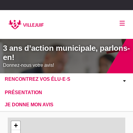
Panneau de gestion des cookies
3 ans d’action municipale, parlons-
en!
Donnez-nous votre avis!
RENCONTREZ VOS ÉLU·E·S
PRÉSENTATION
JE DONNE MON AVIS
L'élément suivant est une carte qui présente les éléments de
+