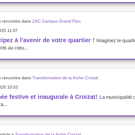
e rencontre dans
ZAC Campus Grand Parc
025 11:07
cipez à l'avenir de votre quartier !
Imaginez le quart
nts au cœu...
e rencontre dans
Transformation de la friche Croizat
025 10:53
ée festive et inaugurale à Croizat!
La municipalité d
a...
rticle à
Transformation de la friche Croizat