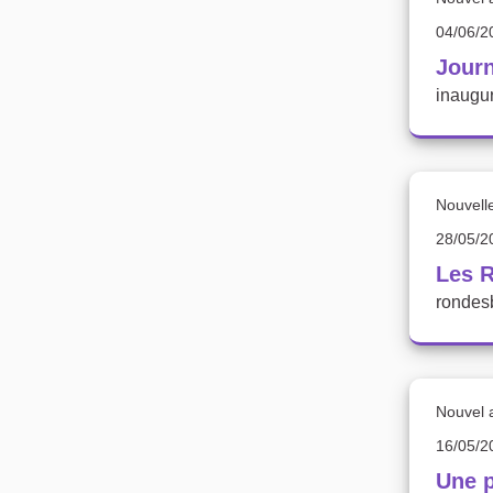
04/06/2
Journ
inaugur
Nouvell
28/05/2
Les R
rondesb
Nouvel a
16/05/2
Une p