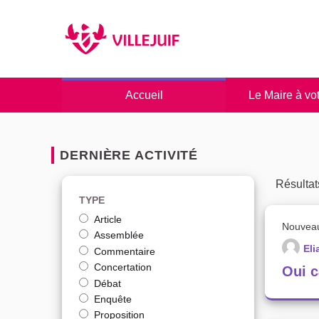
Panneau de gestion des cookies
Accueil
Le Maire à vo
DERNIÈRE ACTIVITÉ
Résultat
TYPE
Article
Nouvea
Assemblée
El
Commentaire
Concertation
Oui c
Débat
Enquête
Proposition